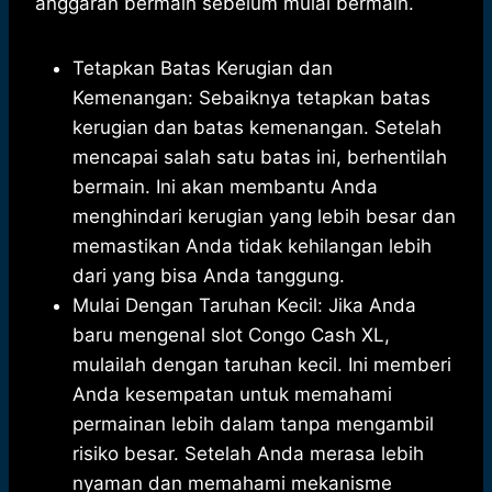
anggaran bermain sebelum mulai bermain.
Tetapkan Batas Kerugian dan
Kemenangan: Sebaiknya tetapkan batas
kerugian dan batas kemenangan. Setelah
mencapai salah satu batas ini, berhentilah
bermain. Ini akan membantu Anda
menghindari kerugian yang lebih besar dan
memastikan Anda tidak kehilangan lebih
dari yang bisa Anda tanggung.
Mulai Dengan Taruhan Kecil: Jika Anda
baru mengenal slot Congo Cash XL,
mulailah dengan taruhan kecil. Ini memberi
Anda kesempatan untuk memahami
permainan lebih dalam tanpa mengambil
risiko besar. Setelah Anda merasa lebih
nyaman dan memahami mekanisme