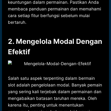
keuntungan dalam permainan. Pastikan Anda
membaca panduan permainan dan memahami
cara setiap fitur berfungsi sebelum mulai
bertaruh.
2. Mengelola Modal Dengan
Efektif
Salah satu aspek terpenting dalam bermain
slot adalah pengelolaan modal. Banyak pemain
yang sering kali terjebak dalam permainan dan
mengabaikan batasan taruhan mereka. Oleh
karena itu, penting untuk menentukan