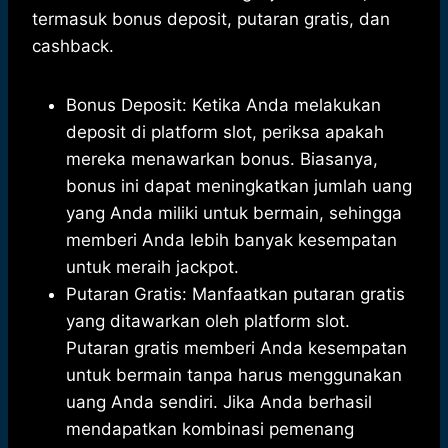
termasuk bonus deposit, putaran gratis, dan
cashback.
Bonus Deposit: Ketika Anda melakukan
deposit di platform slot, periksa apakah
mereka menawarkan bonus. Biasanya,
bonus ini dapat meningkatkan jumlah uang
yang Anda miliki untuk bermain, sehingga
memberi Anda lebih banyak kesempatan
untuk meraih jackpot.
Putaran Gratis: Manfaatkan putaran gratis
yang ditawarkan oleh platform slot.
Putaran gratis memberi Anda kesempatan
untuk bermain tanpa harus menggunakan
uang Anda sendiri. Jika Anda berhasil
mendapatkan kombinasi pemenang