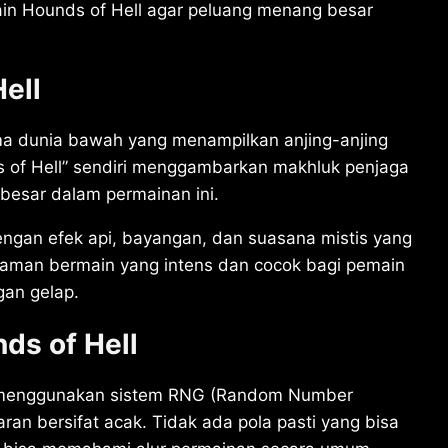
in Hounds of Hell agar peluang menang besar
ell
ma dunia bawah yang menampilkan anjing-anjing
 of Hell” sendiri menggambarkan makhluk penjaga
besar dalam permainan ini.
 dengan efek api, bayangan, dan suasana mistis yang
laman bermain yang intens dan cocok bagi pemain
gan gelap.
ds of Hell
ll menggunakan sistem RNG (Random Number
ran bersifat acak. Tidak ada pola pasti yang bisa