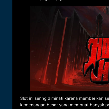
Slot ini sering diminati karena memberikan 
kemenangan besar yang membuat banyak pe