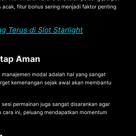
 acak, fitur bonus sering menjadi faktor penting
g Terus di Slot Starlight
etap Aman
l, manajemen modal adalah hal yang sangat
target kemenangan sejak awal akan membantu
 sesi permainan juga sangat disarankan agar
an cara ini, peluang mendapatkan momentum