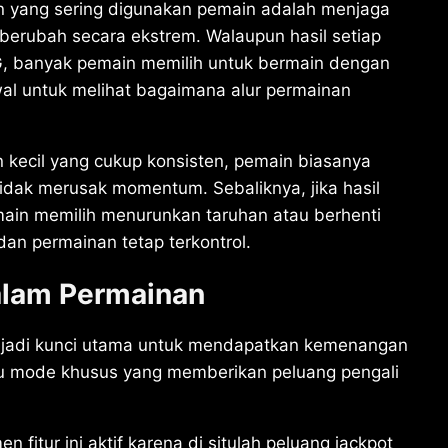
n yang sering digunakan pemain adalah menjaga
 berubah secara ekstrem. Walaupun hasil setiap
, banyak pemain memilih untuk bermain dengan
al untuk melihat bagaimana alur permainan
 kecil yang cukup konsisten, pemain biasanya
dak merusak momentum. Sebaliknya, jika hasil
ain memilih menurunkan taruhan atau berhenti
an permainan tetap terkontrol.
alam Permainan
enjadi kunci utama untuk mendapatkan kemenangan
atau mode khusus yang memberikan peluang pengali
itur ini aktif karena di situlah peluang jackpot