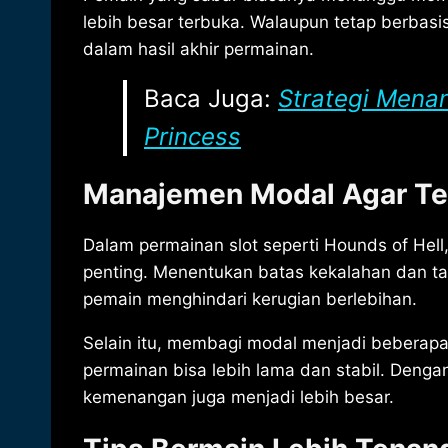
lebih besar terbuka. Walaupun tetap berbasis
dalam hasil akhir permainan.
Baca Juga:
Strategi Menan
Princess
Manajemen Modal Agar T
Dalam permainan slot seperti Hounds of Hel
penting. Menentukan batas kekalahan dan 
pemain menghindari kerugian berlebihan.
Selain itu, membagi modal menjadi beberapa
permainan bisa lebih lama dan stabil. Deng
kemenangan juga menjadi lebih besar.