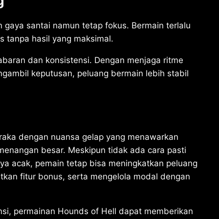
g
 gaya santai namun tetap fokus. Bermain terlalu
s tanpa hasil yang maksimal.
abaran dan konsistensi. Dengan menjaga ritme
gambil keputusan, peluang bermain lebih stabil
eraka dengan nuansa gelap yang menawarkan
menangan besar. Meskipun tidak ada cara pasti
a acak, pemain tetap bisa meningkatkan peluang
kan fitur bonus, serta mengelola modal dengan
ensi, permainan Hounds of Hell dapat memberikan