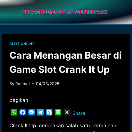
Skip
to
content
SLOT ONLINE
Cara Menangan Besar di
Game Slot Crank It Up
By
Rahmat
04/03/2025
bagikan
W
F
M
T
S
L
X
Share
h
a
e
e
k
i
a
c
s
l
y
n
Crank It Up merupakan salah satu permainan
t
e
s
e
p
e