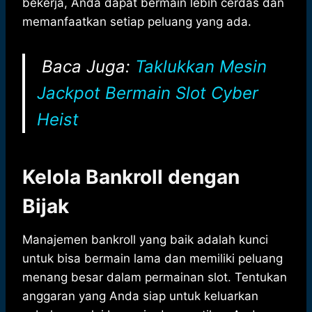
bekerja, Anda dapat bermain lebih cerdas dan
memanfaatkan setiap peluang yang ada.
Baca Juga:
Taklukkan Mesin
Jackpot Bermain Slot Cyber
Heist
Kelola Bankroll dengan
Bijak
Manajemen bankroll yang baik adalah kunci
untuk bisa bermain lama dan memiliki peluang
menang besar dalam permainan slot. Tentukan
anggaran yang Anda siap untuk keluarkan