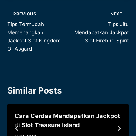
Post
PREVIOUS
NEXT
Tips Termudah
Tips Jitu
navigation
Memenangkan
Mendapatkan Jackpot
Jackpot Slot Kingdom
Slot Firebird Spirit
Of Asgard
Similar Posts
Cara Cerdas Mendapatkan Jackpot
di Slot Treasure Island