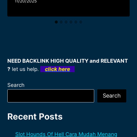
11/20/2025
NEED BACKLINK HIGH QUALITY and RELEVANT
?
let us help.
click here
Search
Search
Recent Posts
Slot Hounds Of Hell Cara Mudah Menang