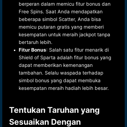
berperan dalam memicu fitur bonus dan
Free Spins. Saat Anda mendapatkan
beberapa simbol Scatter, Anda bisa
memicu putaran gratis yang memberi
kesempatan untuk meraih jackpot tanpa
bertaruh lebih.
Fitur Bonus
: Salah satu fitur menarik di
Shield of Sparta adalah fitur bonus yang
dapat memberikan kemenangan
tambahan. Selalu waspada terhadap
simbol bonus yang dapat membuka
kesempatan meraih hadiah lebih besar.
Tentukan Taruhan yang
Sesuaikan Dengan