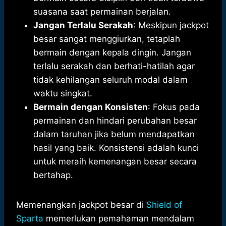
suasana saat permainan berjalan.
Jangan Terlalu Serakah
: Meskipun jackpot
besar sangat menggiurkan, tetaplah
bermain dengan kepala dingin. Jangan
terlalu serakah dan berhati-hatilah agar
tidak kehilangan seluruh modal dalam
waktu singkat.
Bermain dengan Konsisten
: Fokus pada
permainan dan hindari perubahan besar
dalam taruhan jika belum mendapatkan
hasil yang baik. Konsistensi adalah kunci
untuk meraih kemenangan besar secara
bertahap.
Memenangkan jackpot besar di
Shield of
Sparta
memerlukan pemahaman mendalam