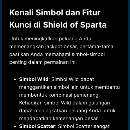
Kenali Simbol dan Fitur
Kunci di Shield of Sparta
Untuk meningkatkan peluang Anda
memenangkan jackpot besar, pertama-tama,
pastikan Anda memahami simbol-simbol
penting dalam permainan ini.
Simbol Wild
: Simbol Wild dapat
menggantikan simbol lain untuk membantu
membentuk kombinasi pemenang.
Kehadiran simbol Wild dalam gulungan
dapat meningkatkan peluang Anda untuk
mendapatkan kemenangan besar.
Simbol Scatter
: Simbol Scatter sangat