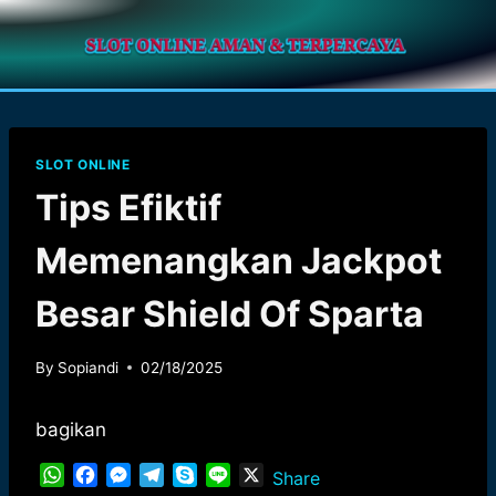
Skip
to
content
SLOT ONLINE
Tips Efiktif
Memenangkan Jackpot
Besar Shield Of Sparta
By
Sopiandi
02/18/2025
bagikan
W
F
M
T
S
L
X
Share