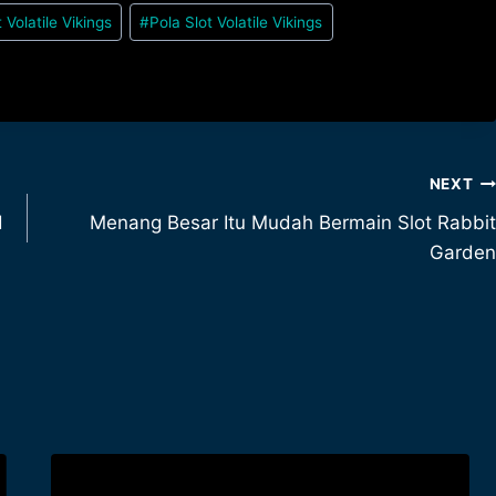
 Volatile Vikings
#
Pola Slot Volatile Vikings
NEXT
d
Menang Besar Itu Mudah Bermain Slot Rabbit
Garden