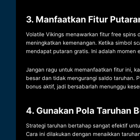
3. Manfaatkan Fitur Putara
Volatile Vikings menawarkan fitur free spi
meningkatkan kemenangan. Ketika simbol scat
mendapat putaran gratis. Ini adalah momen
Jangan ragu untuk memanfaatkan fitur ini, k
besar dan tidak mengurangi saldo taruhan. P
bonus aktif, jadi bersabarlah menunggu kese
4. Gunakan Pola Taruhan 
Strategi taruhan bertahap sangat efektif untu
Cara ini dilakukan dengan menaikkan taruha