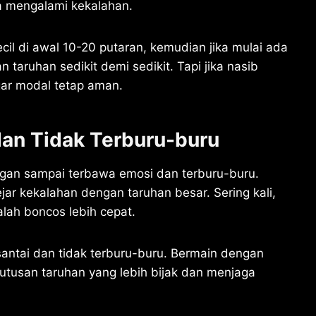
a mengalami kekalahan.
cil di awal 10-20 putaran, kemudian jika mulai ada
 taruhan sedikit demi sedikit. Tapi jika nasib
gar modal tetap aman.
dan Tidak Terburu-buru
ngan sampai terbawa emosi dan terburu-buru.
ar kekalahan dengan taruhan besar. Sering kali,
lah boncos lebih cepat.
santai dan tidak terburu-buru. Bermain dengan
usan taruhan yang lebih bijak dan menjaga