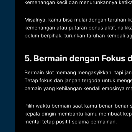
kemenangan kecil dan menurunkannya ketik
Misalnya, kamu bisa mulai dengan taruhan ke
kemenangan atau putaran bonus aktif, naikkan
belum berpihak, turunkan taruhan kembali a
5. Bermain dengan Fokus 
Bermain slot memang mengasyikkan, tapi ja
Tetap fokus dan jangan tergoda untuk mengej
pemain yang kehilangan kendali emosinya ma
Pilih waktu bermain saat kamu benar-benar 
kepala dingin membantu kamu membuat keput
mental tetap positif selama permainan.