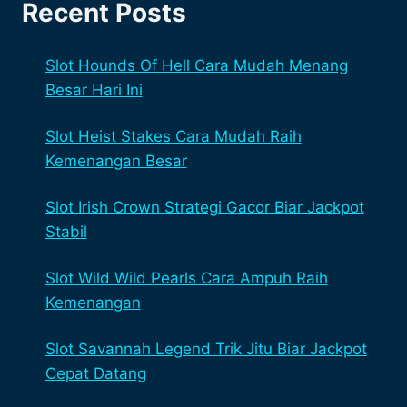
Recent Posts
Slot Hounds Of Hell Cara Mudah Menang
Besar Hari Ini
Slot Heist Stakes Cara Mudah Raih
Kemenangan Besar
Slot Irish Crown Strategi Gacor Biar Jackpot
Stabil
Slot Wild Wild Pearls Cara Ampuh Raih
Kemenangan
Slot Savannah Legend Trik Jitu Biar Jackpot
Cepat Datang