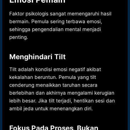
Faktor psikologis sangat memengaruhi hasil
bermain. Pemula sering terbawa emosi,
sehingga pengendalian mental menjadi
penting.
Menghindari Tilt
Tilt adalah kondisi emosi negatif akibat
kekalahan beruntun. Pemula yang tilt
cenderung menaikkan taruhan secara
berlebihan dan akhirnya mengalami kerugian
lebih besar. Jika tilt terjadi, hentikan sesi dan
ambil jeda untuk menenangkan diri.
Fokus Pada Proses, Bukan