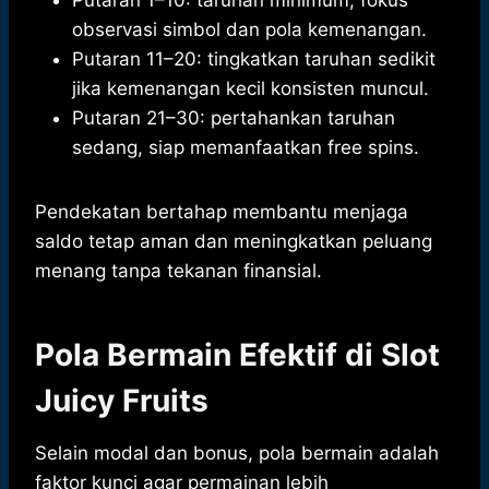
Putaran 1–10: taruhan minimum, fokus
observasi simbol dan pola kemenangan.
Putaran 11–20: tingkatkan taruhan sedikit
jika kemenangan kecil konsisten muncul.
Putaran 21–30: pertahankan taruhan
sedang, siap memanfaatkan free spins.
Pendekatan bertahap membantu menjaga
saldo tetap aman dan meningkatkan peluang
menang tanpa tekanan finansial.
Pola Bermain Efektif di Slot
Juicy Fruits
Selain modal dan bonus, pola bermain adalah
faktor kunci agar permainan lebih