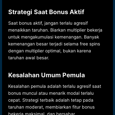
Strategi Saat Bonus Aktif
Saat bonus aktif, jangan terlalu agresif
menaikkan taruhan. Biarkan multiplier bekerja
untuk mengakumulasi kemenangan. Banyak
kemenangan besar terjadi selama free spins
dengan multiplier optimal, bukan karena
taruhan awal besar.
Kesalahan Umum Pemula
Kesalahan pemula adalah terlalu agresif saat
bonus muncul atau menarik modal terlalu
cepat. Strategi terbaik adalah tetap pada
taruhan moderat, membiarkan fitur bonus
bekerja maksimal, dan bersabar.