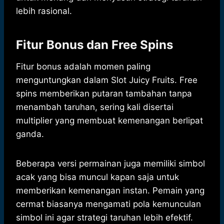
lebih rasional.
Fitur Bonus dan Free Spins
Fitur bonus adalah momen paling
menguntungkan dalam Slot Juicy Fruits. Free
spins memberikan putaran tambahan tanpa
menambah taruhan, sering kali disertai
multiplier yang membuat kemenangan berlipat
ganda.
Beberapa versi permainan juga memiliki simbol
acak yang bisa muncul kapan saja untuk
memberikan kemenangan instan. Pemain yang
cermat biasanya mengamati pola kemunculan
simbol ini agar strategi taruhan lebih efektif.