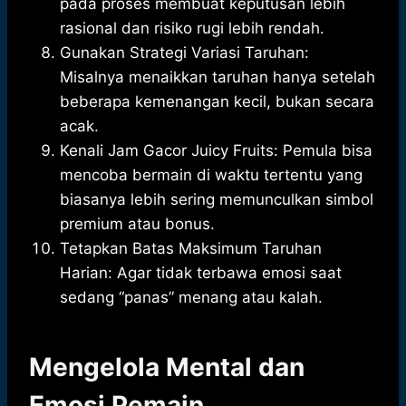
pada proses membuat keputusan lebih
rasional dan risiko rugi lebih rendah.
Gunakan Strategi Variasi Taruhan:
Misalnya menaikkan taruhan hanya setelah
beberapa kemenangan kecil, bukan secara
acak.
Kenali Jam Gacor Juicy Fruits: Pemula bisa
mencoba bermain di waktu tertentu yang
biasanya lebih sering memunculkan simbol
premium atau bonus.
Tetapkan Batas Maksimum Taruhan
Harian: Agar tidak terbawa emosi saat
sedang “panas” menang atau kalah.
Mengelola Mental dan
Emosi Pemain