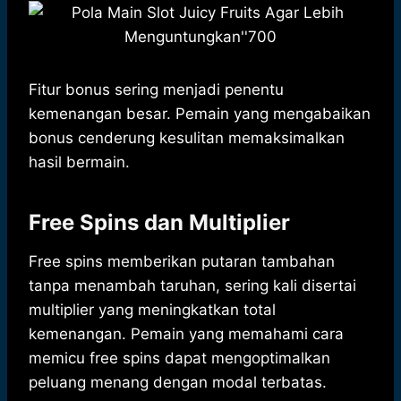
Fitur bonus sering menjadi penentu
kemenangan besar. Pemain yang mengabaikan
bonus cenderung kesulitan memaksimalkan
hasil bermain.
Free Spins dan Multiplier
Free spins memberikan putaran tambahan
tanpa menambah taruhan, sering kali disertai
multiplier yang meningkatkan total
kemenangan. Pemain yang memahami cara
memicu free spins dapat mengoptimalkan
peluang menang dengan modal terbatas.