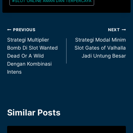
#
SLOT ONLINE AMAN DAN TERPERCAYA
Post
PREVIOUS
NEXT
Strategi Multiplier
Strategi Modal Minim
navigation
Bomb Di Slot Wanted
Slot Gates of Valhalla
Dead Or A Wild
Jadi Untung Besar
Dengan Kombinasi
Intens
Similar Posts