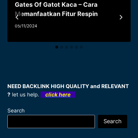
Gates Of Gatot Kaca – Cara
Memanfaatkan Fitur Respin
05/11/2024
NEED BACKLINK HIGH QUALITY and RELEVANT
?
let us help.
click here
Search
Search