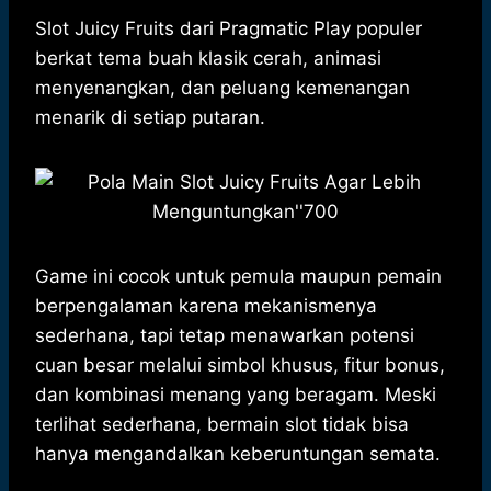
h
a
e
e
k
i
a
c
s
l
y
n
Slot Juicy Fruits dari Pragmatic Play populer
t
e
s
e
p
e
berkat tema buah klasik cerah, animasi
s
b
e
g
e
menyenangkan, dan peluang kemenangan
A
o
n
r
menarik di setiap putaran.
p
o
g
a
p
k
e
m
r
Game ini cocok untuk pemula maupun pemain
berpengalaman karena mekanismenya
sederhana, tapi tetap menawarkan potensi
cuan besar melalui simbol khusus, fitur bonus,
dan kombinasi menang yang beragam. Meski
terlihat sederhana, bermain slot tidak bisa
hanya mengandalkan keberuntungan semata.