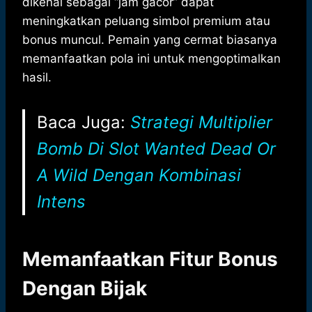
dikenal sebagai “jam gacor” dapat
meningkatkan peluang simbol premium atau
bonus muncul. Pemain yang cermat biasanya
memanfaatkan pola ini untuk mengoptimalkan
hasil.
Baca Juga:
Strategi Multiplier
Bomb Di Slot Wanted Dead Or
A Wild Dengan Kombinasi
Intens
Memanfaatkan Fitur Bonus
Dengan Bijak