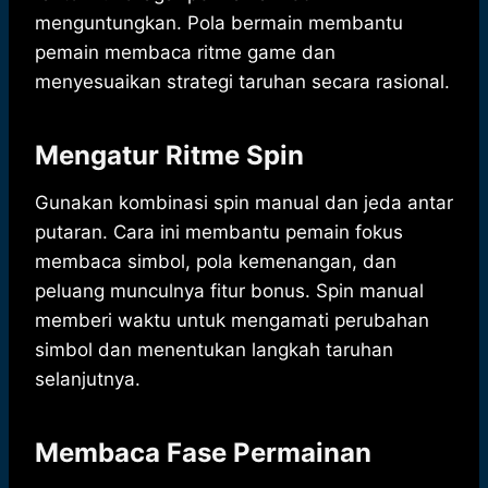
menguntungkan. Pola bermain membantu
pemain membaca ritme game dan
menyesuaikan strategi taruhan secara rasional.
Mengatur Ritme Spin
Gunakan kombinasi spin manual dan jeda antar
putaran. Cara ini membantu pemain fokus
membaca simbol, pola kemenangan, dan
peluang munculnya fitur bonus. Spin manual
memberi waktu untuk mengamati perubahan
simbol dan menentukan langkah taruhan
selanjutnya.
Membaca Fase Permainan