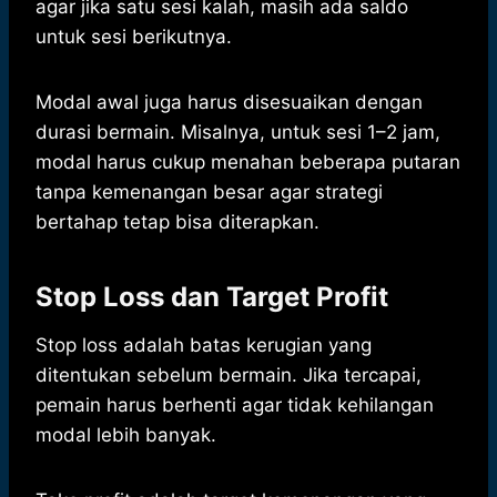
agar jika satu sesi kalah, masih ada saldo
untuk sesi berikutnya.
Modal awal juga harus disesuaikan dengan
durasi bermain. Misalnya, untuk sesi 1–2 jam,
modal harus cukup menahan beberapa putaran
tanpa kemenangan besar agar strategi
bertahap tetap bisa diterapkan.
Stop Loss dan Target Profit
Stop loss adalah batas kerugian yang
ditentukan sebelum bermain. Jika tercapai,
pemain harus berhenti agar tidak kehilangan
modal lebih banyak.