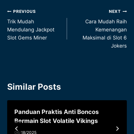
Post
PREVIOUS
NEXT
Trik Mudah
Cara Mudah Raih
navigation
Mendulang Jackpot
Kemenangan
Slot Gems Miner
Maksimal di Slot 6
Jokers
Similar Posts
Panduan Praktis Anti Boncos
Bermain Slot Volatile Vikings
06/18/2025