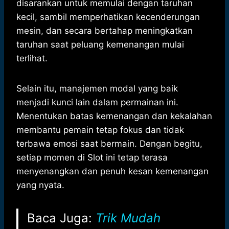
disarankan untuk memulai dengan taruhan
kecil, sambil memperhatikan kecenderungan
mesin, dan secara bertahap meningkatkan
taruhan saat peluang kemenangan mulai
terlihat.
Selain itu, manajemen modal yang baik
menjadi kunci lain dalam permainan ini.
Menentukan batas kemenangan dan kekalahan
membantu pemain tetap fokus dan tidak
terbawa emosi saat bermain. Dengan begitu,
setiap momen di Slot ini tetap terasa
menyenangkan dan penuh kesan kemenangan
yang nyata.
Baca Juga:
Trik Mudah