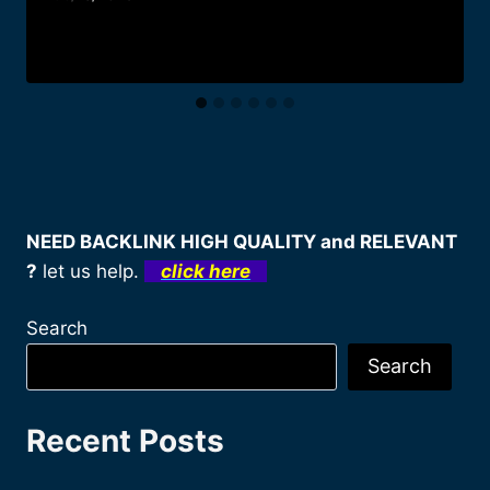
NEED BACKLINK HIGH QUALITY and RELEVANT
?
let us help.
click here
Search
Search
Recent Posts