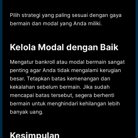
Pilih strategi yang paling sesuai dengan gaya
bermain dan modal yang Anda miliki.
Kelola Modal dengan Baik
Mengatur bankroll atau modal bermain sangat
penting agar Anda tidak mengalami kerugian
besar. Tetapkan batas kemenangan dan
kekalahan sebelum bermain. Jika sudah
mencapai batas tersebut, segera berhenti
bermain untuk menghindari kehilangan lebih
banyak uang.
Kesimpulan