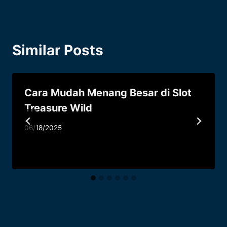
Similar Posts
Cara Mudah Menang Besar di Slot
Treasure Wild
06/18/2025