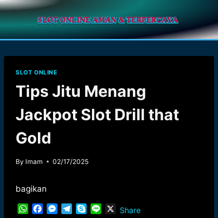
Skip
to
content
SLOT ONLINE
Tips Jitu Menang
Jackpot Slot Drill that
Gold
By
Imam
02/17/2025
bagikan
W
F
M
T
S
L
X
Share