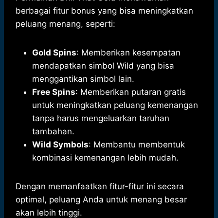
berbagai fitur bonus yang bisa meningkatkan
peluang menang, seperti:
Gold Spins
: Memberikan kesempatan
mendapatkan simbol Wild yang bisa
menggantikan simbol lain.
Free Spins
: Memberikan putaran gratis
untuk meningkatkan peluang kemenangan
tanpa harus mengeluarkan taruhan
tambahan.
Wild Symbols
: Membantu membentuk
kombinasi kemenangan lebih mudah.
Dengan memanfaatkan fitur-fitur ini secara
optimal, peluang Anda untuk menang besar
akan lebih tinggi.