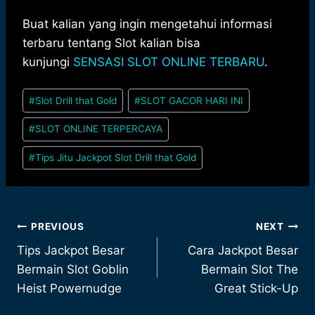
Buat kalian yang ingin mengetahui informasi
terbaru tentang Slot kalian bisa
kunjungi
SENSASI SLOT ONLINE TERBARU
.
Post
#
Slot Drill that Gold
#
SLOT GACOR HARI INI
Tags:
#
SLOT ONLINE TERPERCAYA
#
Tips Jitu Jackpot Slot Drill that Gold
Post
PREVIOUS
NEXT
Tips Jackpot Besar
Cara Jackpot Besar
navigation
Bermain Slot Goblin
Bermain Slot The
Heist Powernudge
Great Stick-Up