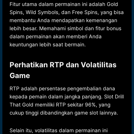
Fitur utama dalam permainan ini adalah Gold
Spins, Wild Symbols, dan Free Spins, yang bisa
membantu Anda mendapatkan kemenangan
lebih besar. Memahami simbol dan fitur bonus
dalam permainan akan memberi Anda
keuntungan lebih saat bermain.
Perhatikan RTP dan Volatilitas
Game
RTP adalah persentase pengembalian dana
kepada pemain dalam jangka panjang. Slot Drill
That Gold memiliki RTP sekitar 96%, yang
cukup tinggi dibandingkan game slot lainnya.
Selain itu, volatilitas dalam permainan ini