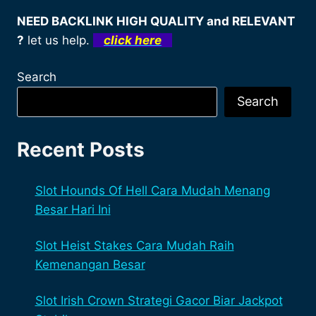
NEED BACKLINK HIGH QUALITY and RELEVANT
?
let us help.
click here
Search
Search
Recent Posts
Slot Hounds Of Hell Cara Mudah Menang
Besar Hari Ini
Slot Heist Stakes Cara Mudah Raih
Kemenangan Besar
Slot Irish Crown Strategi Gacor Biar Jackpot