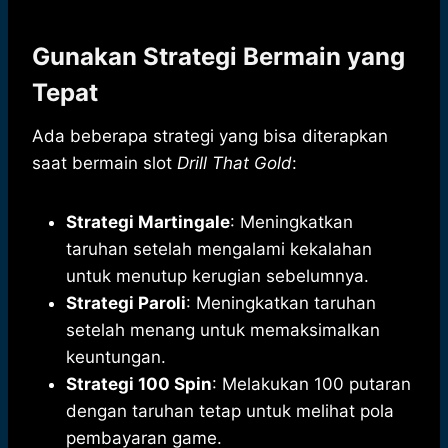
Gunakan Strategi Bermain yang
Tepat
Ada beberapa strategi yang bisa diterapkan
saat bermain slot
Drill That Gold
:
Strategi Martingale
: Meningkatkan
taruhan setelah mengalami kekalahan
untuk menutup kerugian sebelumnya.
Strategi Paroli
: Meningkatkan taruhan
setelah menang untuk memaksimalkan
keuntungan.
Strategi 100 Spin
: Melakukan 100 putaran
dengan taruhan tetap untuk melihat pola
pembayaran game.