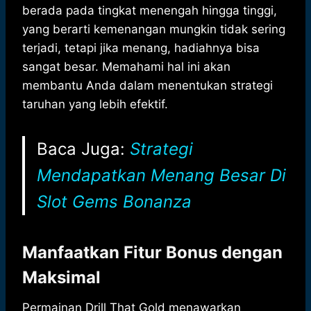
berada pada tingkat menengah hingga tinggi,
yang berarti kemenangan mungkin tidak sering
terjadi, tetapi jika menang, hadiahnya bisa
sangat besar. Memahami hal ini akan
membantu Anda dalam menentukan strategi
taruhan yang lebih efektif.
Baca Juga:
Strategi
Mendapatkan Menang Besar Di
Slot Gems Bonanza
Manfaatkan Fitur Bonus dengan
Maksimal
Permainan Drill That Gold menawarkan