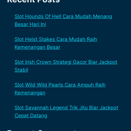
Slot Hounds Of Hell Cara Mudah Menang
Besar Hari Ini
Slot Heist Stakes Cara Mudah Raih
Kemenangan Besar
Slot Irish Crown Strategi Gacor Biar Jackpot
Stabil
Slot Wild Wild Pearls Cara Ampuh Raih
Kemenangan
Slot Savannah Legend Trik Jitu Biar Jackpot
Cepat Datang