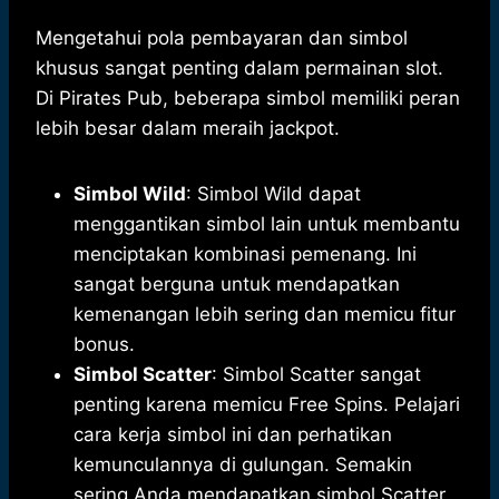
Mengetahui pola pembayaran dan simbol
khusus sangat penting dalam permainan slot.
Di Pirates Pub, beberapa simbol memiliki peran
lebih besar dalam meraih jackpot.
Simbol Wild
: Simbol Wild dapat
menggantikan simbol lain untuk membantu
menciptakan kombinasi pemenang. Ini
sangat berguna untuk mendapatkan
kemenangan lebih sering dan memicu fitur
bonus.
Simbol Scatter
: Simbol Scatter sangat
penting karena memicu Free Spins. Pelajari
cara kerja simbol ini dan perhatikan
kemunculannya di gulungan. Semakin
sering Anda mendapatkan simbol Scatter,