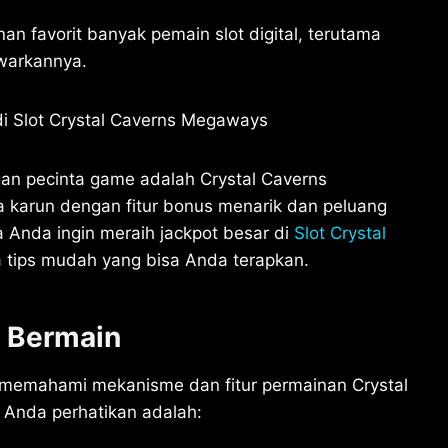
n favorit banyak pemain slot digital, terutama
warkannya.
ngan pecinta game adalah Crystal Caverns
a karun dengan fitur bonus menarik dan peluang
 Anda ingin meraih jackpot besar di
Slot Crystal
a tips mudah yang bisa Anda terapkan.
 Bermain
 memahami mekanisme dan fitur permainan Crystal
 Anda perhatikan adalah: