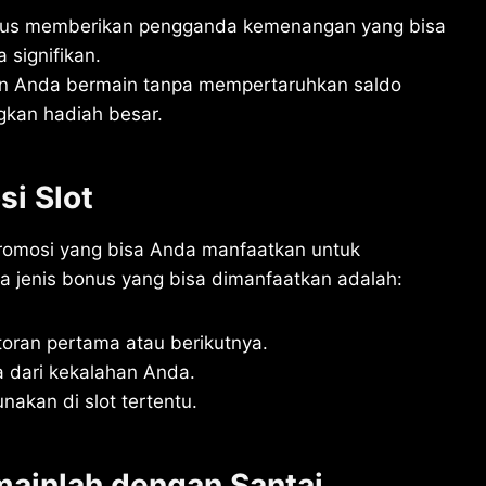
nus memberikan pengganda kemenangan yang bisa
signifikan.
an Anda bermain tanpa mempertaruhkan saldo
gkan hadiah besar.
i Slot
romosi yang bisa Anda manfaatkan untuk
 jenis bonus yang bisa dimanfaatkan adalah:
toran pertama atau berikutnya.
 dari kekalahan Anda.
unakan di slot tertentu.
mainlah dengan Santai