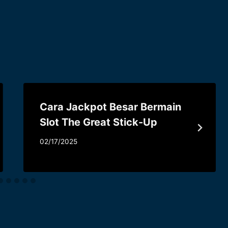
Cara Jackpot Besar Bermain
Slot The Great Stick-Up
02/17/2025