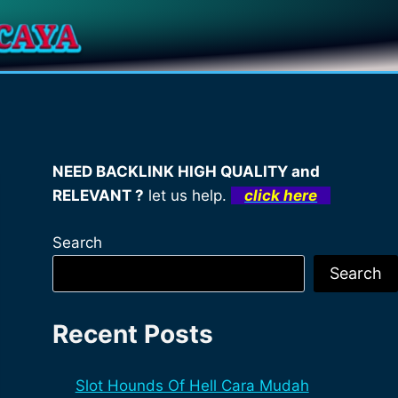
NEED BACKLINK HIGH QUALITY and
RELEVANT ?
let us help.
click here
Search
Search
Recent Posts
Slot Hounds Of Hell Cara Mudah