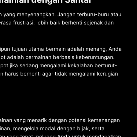
n yang menyenangkan. Jangan terburu-buru atau
asa frustrasi, lebih baik berhenti sejenak dan
skipun tujuan utama bermain adalah menang, Anda
lot adalah permainan berbasis keberuntungan.
kpot jika sedang mengalami kekalahan berturut-
n harus berhenti agar tidak mengalami kerugian
mainan yang menarik dengan potensi kemenangan
an, mengelola modal dengan bijak, serta
han yang tepat, peluang Anda untuk mendapatkan