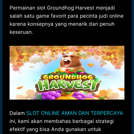
h
a
e
e
k
i
a
c
s
l
y
n
Permainan slot Groundhog Harvest menjadi
t
e
s
e
p
e
salah satu game favorit para pecinta judi online
s
b
e
g
e
karena konsepnya yang menarik dan penuh
A
o
n
r
keseruan.
p
o
g
a
p
k
e
m
r
Dalam
SLOT ONLINE AMAN DAN TERPERCAYA
ini, kami akan membahas berbagai strategi
efektif yang bisa Anda gunakan untuk