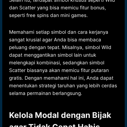
dan Scatter yang bisa memicu fitur bonus,
seperti free spins dan mini games.
Memahami setiap simbol dan cara kerjanya
sangat krusial agar Anda bisa membaca
peluang dengan tepat. Misalnya, simbol Wild
dapat menggantikan simbol lain untuk
melengkapi kombinasi, sedangkan simbol
Scatter biasanya akan memicu fitur putaran
gratis. Dengan memahami hal ini, Anda dapat
menentukan strategi taruhan yang lebih cerdas
selama permainan berlangsung.
Kelola Modal dengan Bijak
agar Tidak Cepat Habis