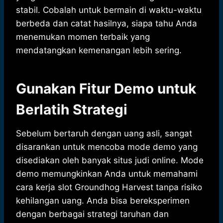
stabil. Cobalah untuk bermain di waktu-waktu
berbeda dan catat hasilnya, siapa tahu Anda
menemukan momen terbaik yang
mendatangkan kemenangan lebih sering.
Gunakan Fitur Demo untuk
Berlatih Strategi
Sebelum bertaruh dengan uang asli, sangat
disarankan untuk mencoba mode demo yang
disediakan oleh banyak situs judi online. Mode
demo memungkinkan Anda untuk memahami
cara kerja slot Groundhog Harvest tanpa risiko
kehilangan uang. Anda bisa bereksperimen
dengan berbagai strategi taruhan dan