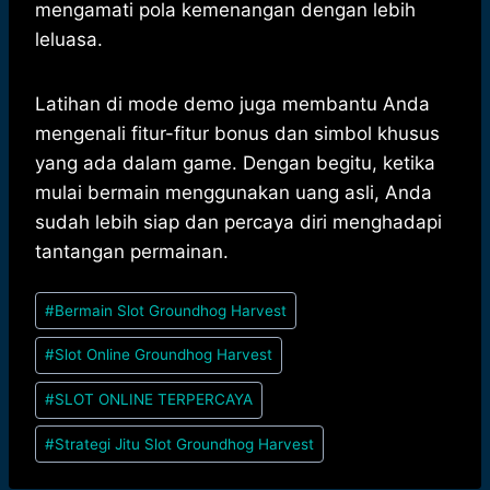
mengamati pola kemenangan dengan lebih
leluasa.
Latihan di mode demo juga membantu Anda
mengenali fitur-fitur bonus dan simbol khusus
yang ada dalam game. Dengan begitu, ketika
mulai bermain menggunakan uang asli, Anda
sudah lebih siap dan percaya diri menghadapi
tantangan permainan.
Post
#
Bermain Slot Groundhog Harvest
Tags:
#
Slot Online Groundhog Harvest
#
SLOT ONLINE TERPERCAYA
#
Strategi Jitu Slot Groundhog Harvest