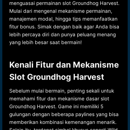
menguasai permainan slot Groundhog Harvest.
Mulai dari mengenal mekanisme permainan,
manajemen modal, hingga tips memanfaatkan
fitur bonus. Simak dengan baik agar Anda bisa
lebih percaya diri dan punya peluang menang
yang lebih besar saat bermain!
Kenali Fitur dan Mekanisme
Slot Groundhog Harvest
Sebelum mulai bermain, penting sekali untuk
memahami fitur dan mekanisme dasar slot
Groundhog Harvest. Game ini memiliki 5
gulungan dengan beberapa paylines yang bisa
memberikan kombinasi kemenangan menarik.
Selain itu, terdapat simbol khusus seperti Wild