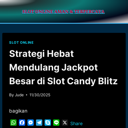
Skip
to
content
SLOT ONLINE
Strategi Hebat
Mendulang Jackpot
Besar di Slot Candy Blitz
By
Jude
11/30/2025
bagikan
W
F
M
T
S
L
X
Share