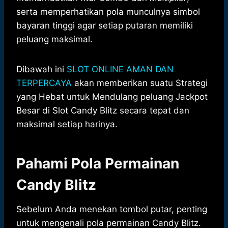
serta memperhatikan pola munculnya simbol
bayaran tinggi agar setiap putaran memiliki
peluang maksimal.
Dibawah ini
SLOT ONLINE AMAN DAN
TERPERCAYA
akan memberikan suatu Strategi
yang Hebat untuk Mendulang peluang Jackpot
Besar di Slot Candy Blitz secara tepat dan
maksimal setiap harinya.
Pahami Pola Permainan
Candy Blitz
Sebelum Anda menekan tombol putar, penting
untuk mengenali pola permainan Candy Blitz.