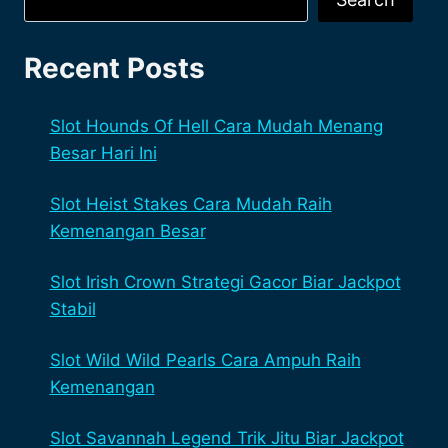
Recent Posts
Slot Hounds Of Hell Cara Mudah Menang
Besar Hari Ini
Slot Heist Stakes Cara Mudah Raih
Kemenangan Besar
Slot Irish Crown Strategi Gacor Biar Jackpot
Stabil
Slot Wild Wild Pearls Cara Ampuh Raih
Kemenangan
Slot Savannah Legend Trik Jitu Biar Jackpot