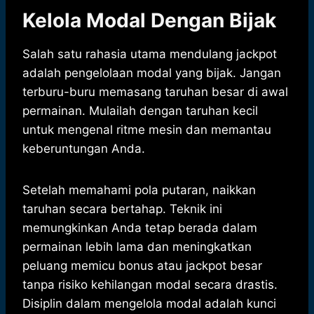
Kelola Modal Dengan Bijak
Salah satu rahasia utama mendulang jackpot
adalah pengelolaan modal yang bijak. Jangan
terburu-buru memasang taruhan besar di awal
permainan. Mulailah dengan taruhan kecil
untuk mengenal ritme mesin dan memantau
keberuntungan Anda.
Setelah memahami pola putaran, naikkan
taruhan secara bertahap. Teknik ini
memungkinkan Anda tetap berada dalam
permainan lebih lama dan meningkatkan
peluang memicu bonus atau jackpot besar
tanpa risiko kehilangan modal secara drastis.
Disiplin dalam mengelola modal adalah kunci