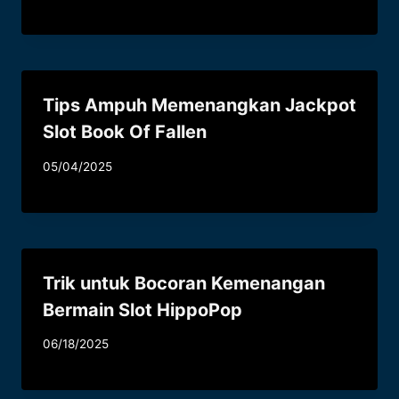
Tips Ampuh Memenangkan Jackpot
Slot Book Of Fallen
05/04/2025
Trik untuk Bocoran Kemenangan
Bermain Slot HippoPop
06/18/2025