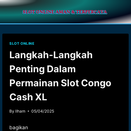
Skip
to
content
SLOT ONLINE
Langkah-Langkah
Penting Dalam
Permainan Slot Congo
Cash XL
By
Ilham
05/04/2025
bagikan