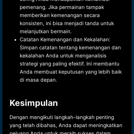
pemenang. Jika permainan tampak
memberikan kemenangan secara
konsisten, ini bisa menjadi tanda untuk
melanjutkan bermain.
Catatan Kemenangan dan Kekalahan:
Simpan catatan tentang kemenangan dan
kekalahan Anda untuk menganalisis
strategi yang paling efektif. Ini membantu
Anda membuat keputusan yang lebih baik
di masa depan.
Kesimpulan
Dengan mengikuti langkah-langkah penting
yang telah dibahas, Anda dapat meningkatkan
peluang Anda untuk meraih sukses dalam