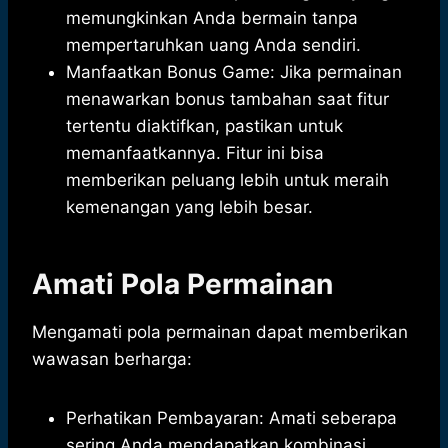
memungkinkan Anda bermain tanpa
mempertaruhkan uang Anda sendiri.
Manfaatkan Bonus Game: Jika permainan
menawarkan bonus tambahan saat fitur
tertentu diaktifkan, pastikan untuk
memanfaatkannya. Fitur ini bisa
memberikan peluang lebih untuk meraih
kemenangan yang lebih besar.
Amati Pola Permainan
Mengamati pola permainan dapat memberikan
wawasan berharga:
Perhatikan Pembayaran: Amati seberapa
sering Anda mendapatkan kombinasi