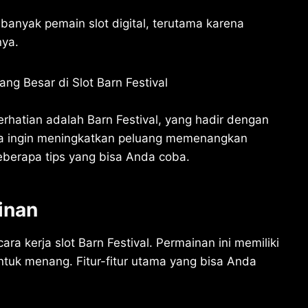
banyak pemain slot digital, terutama karena
nya.
rhatian adalah Barn Festival, yang hadir dengan
nda ingin meningkatkan peluang memenangkan
beberapa tips yang bisa Anda coba.
inan
 kerja slot Barn Festival. Permainan ini memiliki
tuk menang. Fitur-fitur utama yang bisa Anda