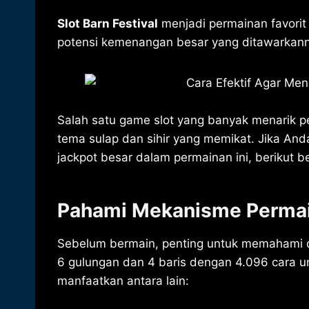
h
a
e
e
k
i
a
c
s
l
y
n
Slot Barn Festival
menjadi permainan favorit 
t
e
s
e
p
e
potensi kemenangan besar yang ditawarkan
s
b
e
g
e
A
o
n
r
p
o
g
a
p
k
e
m
r
Salah satu game slot yang banyak menarik pe
tema sulap dan sihir yang memikat. Jika A
jackpot besar dalam permainan ini, berikut 
Pahami Mekanisme Perma
Sebelum bermain, penting untuk memahami cara
6 gulungan dan 4 baris dengan 4.096 cara un
manfaatkan antara lain: