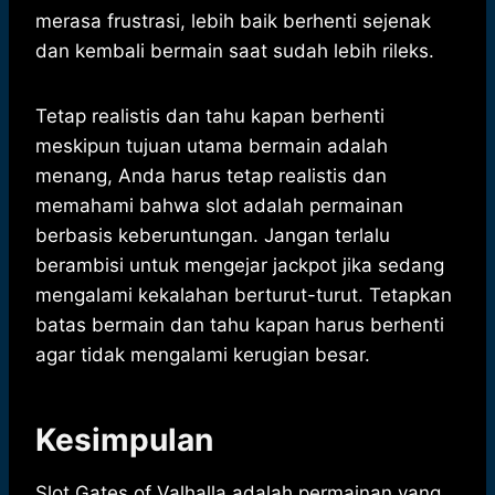
merasa frustrasi, lebih baik berhenti sejenak
dan kembali bermain saat sudah lebih rileks.
Tetap realistis dan tahu kapan berhenti
meskipun tujuan utama bermain adalah
menang, Anda harus tetap realistis dan
memahami bahwa slot adalah permainan
berbasis keberuntungan. Jangan terlalu
berambisi untuk mengejar jackpot jika sedang
mengalami kekalahan berturut-turut. Tetapkan
batas bermain dan tahu kapan harus berhenti
agar tidak mengalami kerugian besar.
Kesimpulan
Slot Gates of Valhalla adalah permainan yang