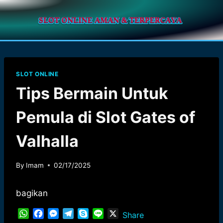
Skip
to
content
SLOT ONLINE
Tips Bermain Untuk
Pemula di Slot Gates of
Valhalla
By
Imam
02/17/2025
bagikan
W
F
M
T
S
L
X
Share