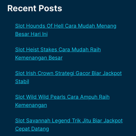
Recent Posts
Slot Hounds Of Hell Cara Mudah Menang
Besar Hari Ini
Slot Heist Stakes Cara Mudah Raih
Kemenangan Besar
Slot Irish Crown Strategi Gacor Biar Jackpot
Stabil
Slot Wild Wild Pearls Cara Ampuh Raih
Kemenangan
Slot Savannah Legend Trik Jitu Biar Jackpot
Cepat Datang