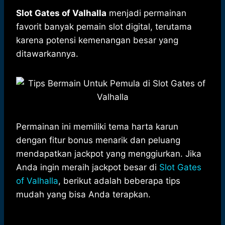
h
a
e
e
k
i
a
c
s
l
y
n
Slot Gates of Valhalla
menjadi permainan
t
e
s
e
p
e
favorit banyak pemain slot digital, terutama
s
b
e
g
e
karena potensi kemenangan besar yang
A
o
n
r
ditawarkannya.
p
o
g
a
p
k
e
m
r
Permainan ini memiliki tema harta karun
dengan fitur bonus menarik dan peluang
mendapatkan jackpot yang menggiurkan. Jika
Anda ingin meraih jackpot besar di
Slot Gates
of Valhalla
, berikut adalah beberapa tips
mudah yang bisa Anda terapkan.