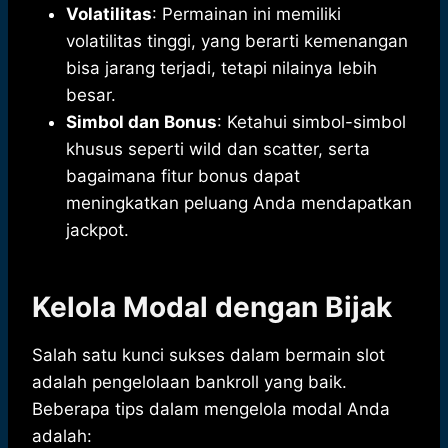
Volatilitas
: Permainan ini memiliki
volatilitas tinggi, yang berarti kemenangan
bisa jarang terjadi, tetapi nilainya lebih
besar.
Simbol dan Bonus
: Ketahui simbol-simbol
khusus seperti wild dan scatter, serta
bagaimana fitur bonus dapat
meningkatkan peluang Anda mendapatkan
jackpot.
Kelola Modal dengan Bijak
Salah satu kunci sukses dalam bermain slot
adalah pengelolaan bankroll yang baik.
Beberapa tips dalam mengelola modal Anda
adalah: