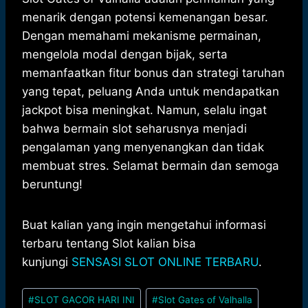
menarik dengan potensi kemenangan besar.
Dengan memahami mekanisme permainan,
mengelola modal dengan bijak, serta
memanfaatkan fitur bonus dan strategi taruhan
yang tepat, peluang Anda untuk mendapatkan
jackpot bisa meningkat. Namun, selalu ingat
bahwa bermain slot seharusnya menjadi
pengalaman yang menyenangkan dan tidak
membuat stres. Selamat bermain dan semoga
beruntung!
Buat kalian yang ingin mengetahui informasi
terbaru tentang Slot kalian bisa
kunjungi
SENSASI SLOT ONLINE TERBARU
.
Post
#
SLOT GACOR HARI INI
#
Slot Gates of Valhalla