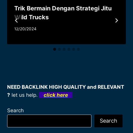
Trik Bermain Dengan Strategi Jitu
Wild Trucks
12/20/2024
NEED BACKLINK HIGH QUALITY and RELEVANT
?
let us help.
click here
Search
Search