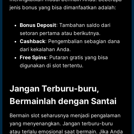
jenis bonus yang bisa dimanfaatkan adalah:
Bonus Deposit
: Tambahan saldo dari
setoran pertama atau berikutnya.
Cashback
: Pengembalian sebagian dana
dari kekalahan Anda.
Free Spins
: Putaran gratis yang bisa
digunakan di slot tertentu.
Jangan Terburu-buru,
Bermainlah dengan Santai
Bermain slot seharusnya menjadi pengalaman
yang menyenangkan. Jangan terburu-buru
atau terlalu emosional saat bermain. Jika Anda