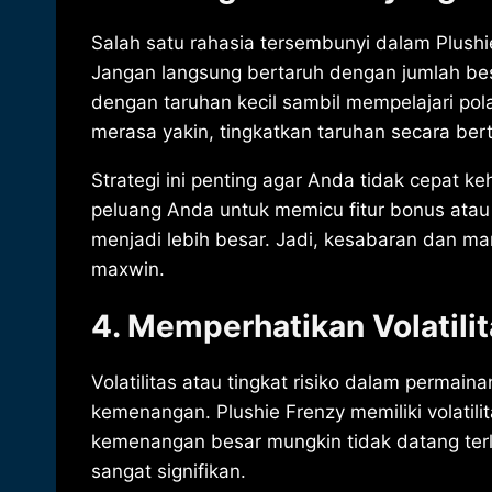
Salah satu rahasia tersembunyi dalam Plushi
Jangan langsung bertaruh dengan jumlah bes
dengan taruhan kecil sambil mempelajari pol
merasa yakin, tingkatkan taruhan secara ber
Strategi ini penting agar Anda tidak cepat 
peluang Anda untuk memicu fitur bonus at
menjadi lebih besar. Jadi, kesabaran dan m
maxwin.
4. Memperhatikan Volatilit
Volatilitas atau tingkat risiko dalam permai
kemenangan. Plushie Frenzy memiliki volatilit
kemenangan besar mungkin tidak datang terlal
sangat signifikan.