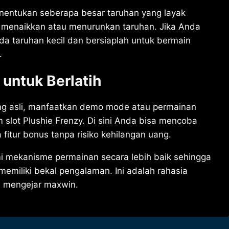
nentukan seberapa besar taruhan yang layak
k menaikkan atau menurunkan taruhan. Jika Anda
a taruhan kecil dan bersiaplah untuk bermain
.
untuk Berlatih
ng asli, manfaatkan demo mode atau permainan
m slot Plushie Frenzy. Di sini Anda bisa mencoba
 fitur bonus tanpa risiko kehilangan uang.
ekanisme permainan secara lebih baik sehingga
emiliki bekal pengalaman. Ini adalah rahasia
ri mengejar maxwin.