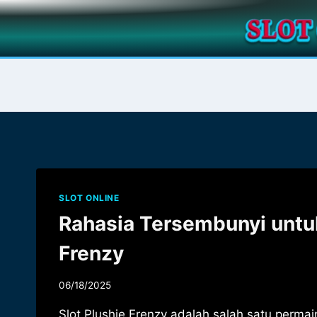
Skip
to
content
SLOT ONLINE
Rahasia Tersembunyi untuk
Frenzy
06/18/2025
Slot Plushie Frenzy adalah salah satu perma