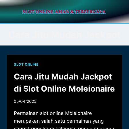
Skip
to
content
Cara Jitu Mudah Jackpot
SLOT ONLINE
Cara Jitu Mudah Jackpot
di Slot Online Moleionaire
05/04/2025
Permainan slot online Moleionaire
merupakan salah satu permainan yang
sangat populer di kalangan penggemar judi