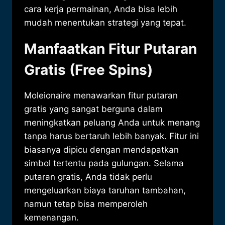
cara kerja permainan, Anda bisa lebih
mudah menentukan strategi yang tepat.
Manfaatkan Fitur Putaran
Gratis (Free Spins)
Moleionaire menawarkan fitur putaran
gratis yang sangat berguna dalam
meningkatkan peluang Anda untuk menang
tanpa harus bertaruh lebih banyak. Fitur ini
biasanya dipicu dengan mendapatkan
simbol tertentu pada gulungan. Selama
putaran gratis, Anda tidak perlu
mengeluarkan biaya taruhan tambahan,
namun tetap bisa memperoleh
kemenangan.