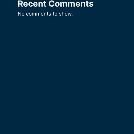
Recent Comments
No comments to show.