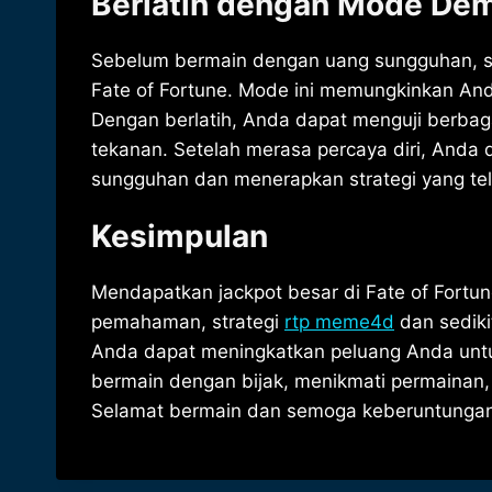
Berlatih dengan Mode De
Sebelum bermain dengan uang sungguhan, s
Fate of Fortune. Mode ini memungkinkan Anda
Dengan berlatih, Anda dapat menguji berbag
tekanan. Setelah merasa percaya diri, Anda
sungguhan dan menerapkan strategi yang tel
Kesimpulan
Mendapatkan jackpot besar di Fate of Fortun
pemahaman, strategi
rtp meme4d
dan sediki
Anda dapat meningkatkan peluang Anda untu
bermain dengan bijak, menikmati permainan,
Selamat bermain dan semoga keberuntungan 