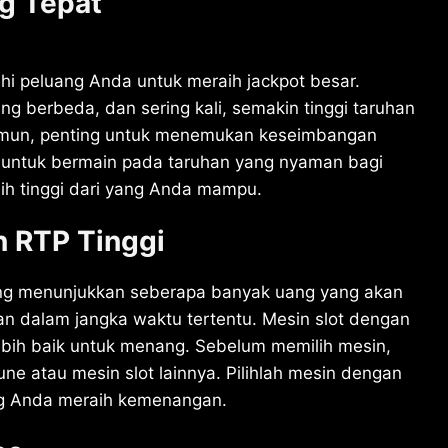
g Tepat
i peluang Anda untuk meraih jackpot besar.
ang berbeda, dan sering kali, semakin tinggi taruhan
Namun, penting untuk menemukan keseimbangan
 untuk bermain pada taruhan yang nyaman bagi
ih tinggi dari yang Anda mampu.
n RTP Tinggi
yang menunjukkan seberapa banyak uang yang akan
an dalam jangka waktu tertentu. Mesin slot dengan
bih baik untuk menang. Sebelum memilih mesin,
une atau mesin slot lainnya. Pilihlah mesin dengan
ng Anda meraih kemenangan.