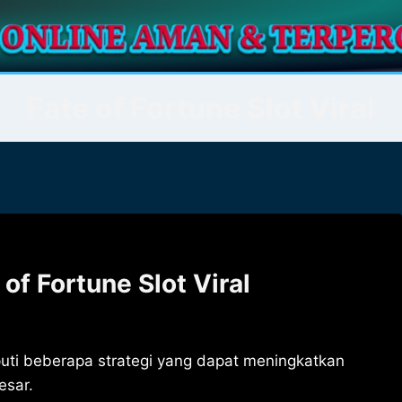
Fate of Fortune Slot Viral
of Fortune Slot Viral
liputi beberapa strategi yang dapat meningkatkan
esar.