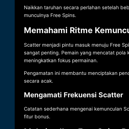
Naikkan taruhan secara perlahan setelah be
munculnya Free Spins.
Memahami Ritme Kemuncul
Scatter menjadi pintu masuk menuju Free S
sangat penting. Pemain yang mencatat pola
meningkatkan fokus permainan.
Pengamatan ini membantu menciptakan pende
secara acak.
Mengamati Frekuensi Scatter
Catatan sederhana mengenai kemunculan S
fitur bonus.