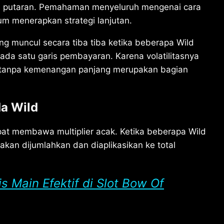
u putaran. Pemahaman menyeluruh mengenai cara
um menerapkan strategi lanjutan.
g muncul secara tiba tiba ketika beberapa Wild
da satu garis pembayaran. Karena volatilitasnya
 tanpa kemenangan panjang merupakan bagian
da Wild
pat membawa multiplier acak. Ketika beberapa Wild
 akan dijumlahkan dan diaplikasikan ke total
s Main Efektif di Slot Bow Of