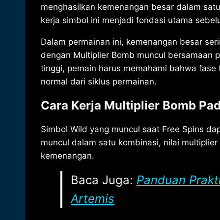
menghasilkan kemenangan besar dalam sat
kerja simbol ini menjadi fondasi utama sebel
Dalam permainan ini, kemenangan besar serin
dengan Multiplier Bomb muncul bersamaan pa
tinggi, pemain harus memahami bahwa fase
normal dari siklus permainan.
Cara Kerja Multiplier Bomb Pa
Simbol Wild yang muncul saat Free Spins da
muncul dalam satu kombinasi, nilai multiplier
kemenangan.
Baca Juga:
Panduan Prakti
Artemis