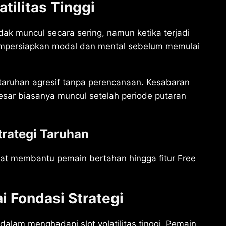
ilitas Tinggi
idak muncul secara sering, namun ketika terjadi
mempersiapkan modal dan mental sebelum memulai
 taruhan agresif tanpa perencanaan. Kesabaran
ar biasanya muncul setelah periode putaran
trategi Taruhan
at membantu pemain bertahan hingga fitur Free
 Fondasi Strategi
lam menghadapi slot volatilitas tinggi. Pemain