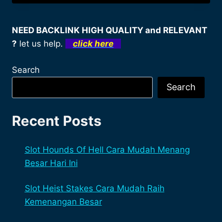
NEED BACKLINK HIGH QUALITY and RELEVANT
?
let us help.
click here
Search
Search
Recent Posts
Slot Hounds Of Hell Cara Mudah Menang
Besar Hari Ini
Slot Heist Stakes Cara Mudah Raih
Kemenangan Besar