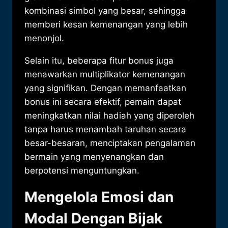
kombinasi simbol yang besar, sehingga
memberi kesan kemenangan yang lebih
menonjol.
Selain itu, beberapa fitur bonus juga
menawarkan multiplikator kemenangan
yang signifikan. Dengan memanfaatkan
bonus ini secara efektif, pemain dapat
meningkatkan nilai hadiah yang diperoleh
tanpa harus menambah taruhan secara
besar-besaran, menciptakan pengalaman
bermain yang menyenangkan dan
berpotensi menguntungkan.
Mengelola Emosi dan
Modal Dengan Bijak