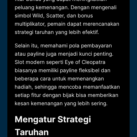
peluang kemenangan. Dengan mengenali
simbol Wild, Scatter, dan bonus
multiplikator, pemain dapat merencanakan
strategi taruhan yang lebih efektif.
Selain itu, memahami pola pembayaran
atau payline juga menjadi kunci penting.
Slot modern seperti Eye of Cleopatra
biasanya memiliki payline fleksibel dan
beberapa cara untuk memenangkan
hadiah, sehingga mencoba memanfaatkan
setiap fitur dengan bijak bisa memberikan
kesan kemenangan yang lebih sering.
Mengatur Strategi
Taruhan