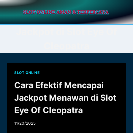
Skip
to
content
Jackpot di Slot Eye Of
Cleopatra
SLOT ONLINE
Cara Efektif Mencapai
Jackpot Menawan di Slot
Eye Of Cleopatra
11/20/2025