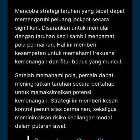
Mencoba strategi taruhan yang tepat dapat
memengaruhi peluang jackpot secara
signifikan. Disarankan untuk memulai
dengan taruhan kecil sambil mengamati
pola permainan. Hal ini memberi
kesempatan untuk memahami frekuensi
kemenangan dan fitur bonus yang muncul.
Setelah memahami pola, pemain dapat
meningkatkan taruhan secara bertahap
untuk memaksimalkan potensi
kemenangan. Strategi ini memberi kesan
kontrol penuh atas permainan, sekaligus
meminimalkan risiko kehilangan modal
dalam putaran awal.