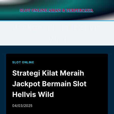
Skip
to
content
Jackpot di Slot Hellvis
Wild
SLOT ONLINE
Strategi Kilat Meraih
Jackpot Bermain Slot
Hellvis Wild
04/03/2025