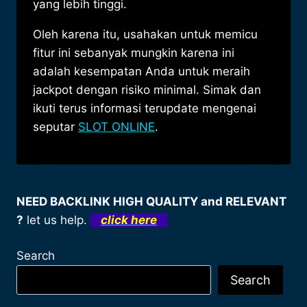
yang lebih tinggi.
Oleh karena itu, usahakan untuk memicu
fitur ini sebanyak mungkin karena ini
adalah kesempatan Anda untuk meraih
jackpot dengan risiko minimal. Simak dan
ikuti terus informasi terupdate mengenai
seputar
SLOT ONLINE
.
NEED BACKLINK HIGH QUALITY and RELEVANT
?
let us help.
click here
Search
Search