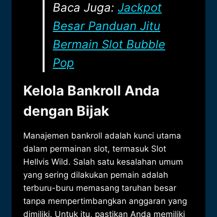
Baca Juga:
Jackpot
Besar Panduan Jitu
Bermain Slot Bubble
Pop
Kelola Bankroll Anda
dengan Bijak
Manajemen bankroll adalah kunci utama
dalam permainan slot, termasuk Slot
Hellvis Wild. Salah satu kesalahan umum
yang sering dilakukan pemain adalah
terburu-buru memasang taruhan besar
tanpa mempertimbangkan anggaran yang
dimiliki. Untuk itu, pastikan Anda memiliki