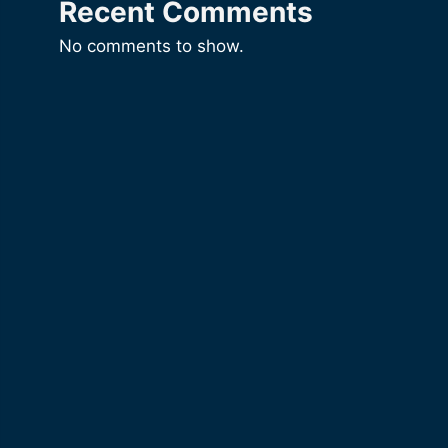
Recent Comments
No comments to show.