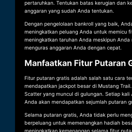
pertaruhkan. Tentukan batas kerugian dan 
anggaran yang sudah Anda tentukan.
Dengan pengelolaan bankroll yang baik, Anda
meningkatkan peluang Anda untuk memicu fit
meningkatkan taruhan Anda meskipun Anda me
menguras anggaran Anda dengan cepat.
Manfaatkan Fitur Putaran G
Fitur putaran gratis adalah salah satu cara 
mendapatkan jackpot besar di Mustang Trail. 
Scatter yang muncul di gulungan. Setiap kal
Anda akan mendapatkan sejumlah putaran gr
Selama putaran gratis, Anda tidak perlu men
berpeluang untuk memenangkan hadiah besar
meningkatkan kemenangan selama fitur putar