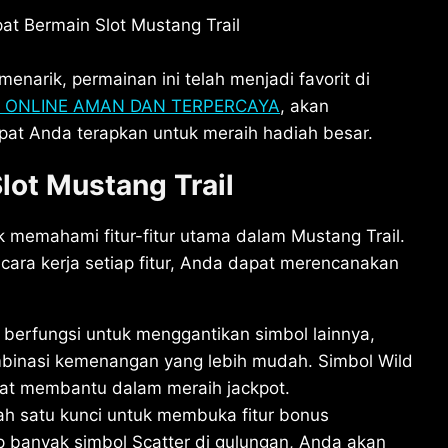
narik, permainan ini telah menjadi favorit di
 ONLINE AMAN DAN TERPERCAYA
, akan
at Anda terapkan untuk meraih hadiah besar.
lot Mustang Trail
 memahami fitur-fitur utama dalam Mustang Trail.
ara kerja setiap fitur, Anda dapat merencanakan
d berfungsi untuk menggantikan simbol lainnya,
nasi kemenangan yang lebih mudah. Simbol Wild
gat membantu dalam meraih jackpot.
lah satu kunci untuk membuka fitur bonus
 banyak simbol Scatter di gulungan, Anda akan