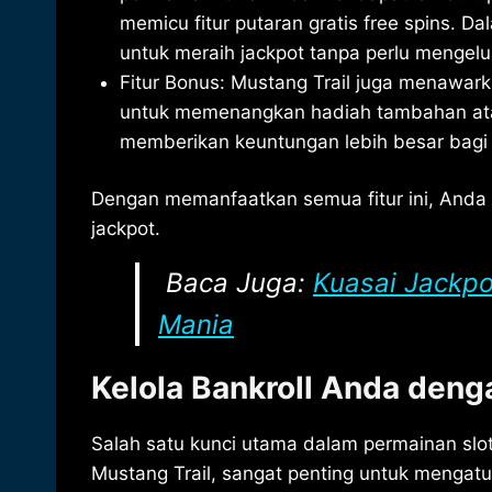
memicu fitur putaran gratis free spins. D
untuk meraih jackpot tanpa perlu mengel
Fitur Bonus: Mustang Trail juga menawa
untuk memenangkan hadiah tambahan atau 
memberikan keuntungan lebih besar bagi
Dengan memanfaatkan semua fitur ini, Anda a
jackpot.
Baca Juga:
Kuasai Jackpot
Mania
Kelola Bankroll Anda deng
Salah satu kunci utama dalam permainan slo
Mustang Trail, sangat penting untuk mengat