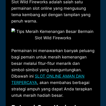
Slot Wild Fireworks adalah salah satu
permainan slot online yang mengusung
tema kembang api dengan tampilan yang
penuh warna.
Permainan ini menawarkan banyak peluang
bagi pemain untuk meraih kemenangan
besar melalui fitur-fitur menarik dan
simbol-simbol yang menguntungkan.
Dibawah ini
SLOT ONLINE AMAN DAN
TERPERCAYA
, akan membahas berbagai
strategi ampuh yang dapat Anda terapkan
untuk meraih hadiah besar.