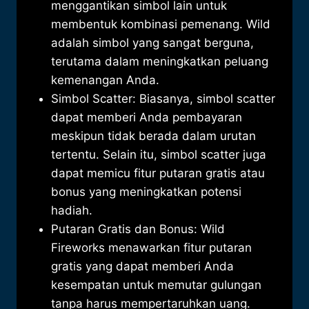
menggantikan simbol lain untuk
membentuk kombinasi pemenang. Wild
adalah simbol yang sangat berguna,
terutama dalam meningkatkan peluang
kemenangan Anda.
Simbol Scatter: Biasanya, simbol scatter
dapat memberi Anda pembayaran
meskipun tidak berada dalam urutan
tertentu. Selain itu, simbol scatter juga
dapat memicu fitur putaran gratis atau
bonus yang meningkatkan potensi
hadiah.
Putaran Gratis dan Bonus: Wild
Fireworks menawarkan fitur putaran
gratis yang dapat memberi Anda
kesempatan untuk memutar gulungan
tanpa harus mempertaruhkan uang.