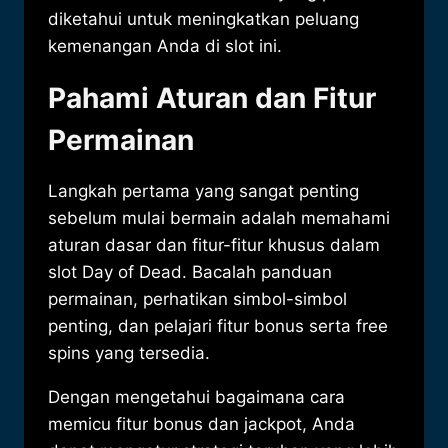
diketahui untuk meningkatkan peluang
kemenangan Anda di slot ini.
Pahami Aturan dan Fitur
Permainan
Langkah pertama yang sangat penting
sebelum mulai bermain adalah memahami
aturan dasar dan fitur-fitur khusus dalam
slot Day of Dead. Bacalah panduan
permainan, perhatikan simbol-simbol
penting, dan pelajari fitur bonus serta free
spins yang tersedia.
Dengan mengetahui bagaimana cara
memicu fitur bonus dan jackpot, Anda