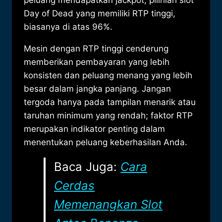
peluang mendapatkan jackpot, pilihlah slot
Day of Dead yang memiliki RTP tinggi,
biasanya di atas 96%.
Mesin dengan RTP tinggi cenderung
memberikan pembayaran yang lebih
konsisten dan peluang menang yang lebih
besar dalam jangka panjang. Jangan
tergoda hanya pada tampilan menarik atau
taruhan minimum yang rendah; faktor RTP
merupakan indikator penting dalam
menentukan peluang keberhasilan Anda.
Baca Juga:
Cara
Cerdas
Memenangkan Slot