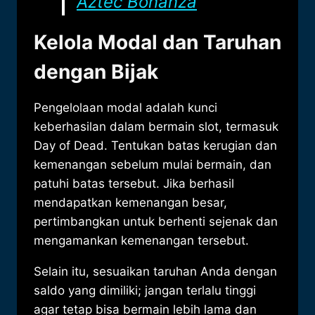
Aztec Bonanza
Kelola Modal dan Taruhan
dengan Bijak
Pengelolaan modal adalah kunci
keberhasilan dalam bermain slot, termasuk
Day of Dead. Tentukan batas kerugian dan
kemenangan sebelum mulai bermain, dan
patuhi batas tersebut. Jika berhasil
mendapatkan kemenangan besar,
pertimbangkan untuk berhenti sejenak dan
mengamankan kemenangan tersebut.
Selain itu, sesuaikan taruhan Anda dengan
saldo yang dimiliki; jangan terlalu tinggi
agar tetap bisa bermain lebih lama dan