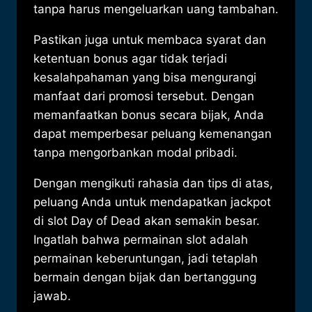
tanpa harus mengeluarkan uang tambahan.
Pastikan juga untuk membaca syarat dan
ketentuan bonus agar tidak terjadi
kesalahpahaman yang bisa mengurangi
manfaat dari promosi tersebut. Dengan
memanfaatkan bonus secara bijak, Anda
dapat memperbesar peluang kemenangan
tanpa mengorbankan modal pribadi.
Dengan mengikuti rahasia dan tips di atas,
peluang Anda untuk mendapatkan jackpot
di slot Day of Dead akan semakin besar.
Ingatlah bahwa permainan slot adalah
permainan keberuntungan, jadi tetaplah
bermain dengan bijak dan bertanggung
jawab.