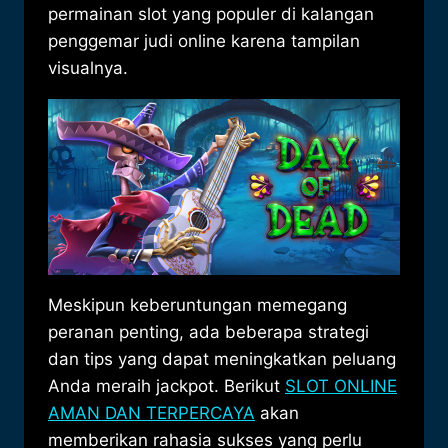
permainan slot yang populer di kalangan
penggemar judi online karena tampilan
visualnya.
Meskipun keberuntungan memegang
peranan penting, ada beberapa strategi
dan tips yang dapat meningkatkan peluang
Anda meraih jackpot. Berikut
SLOT ONLINE
AMAN DAN TERPERCAYA
akan
memberikan rahasia sukses yang perlu