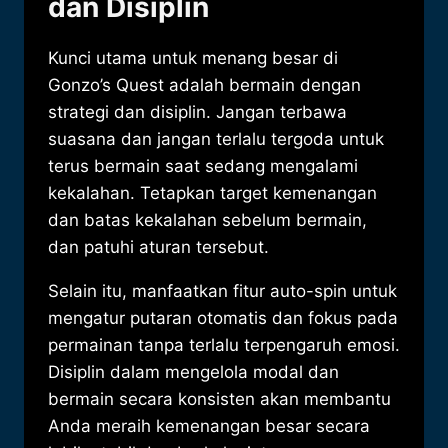
dan Disiplin
Kunci utama untuk menang besar di
Gonzo’s Quest adalah bermain dengan
strategi dan disiplin. Jangan terbawa
suasana dan jangan terlalu tergoda untuk
terus bermain saat sedang mengalami
kekalahan. Tetapkan target kemenangan
dan batas kekalahan sebelum bermain,
dan patuhi aturan tersebut.
Selain itu, manfaatkan fitur auto-spin untuk
mengatur putaran otomatis dan fokus pada
permainan tanpa terlalu terpengaruh emosi.
Disiplin dalam mengelola modal dan
bermain secara konsisten akan membantu
Anda meraih kemenangan besar secara