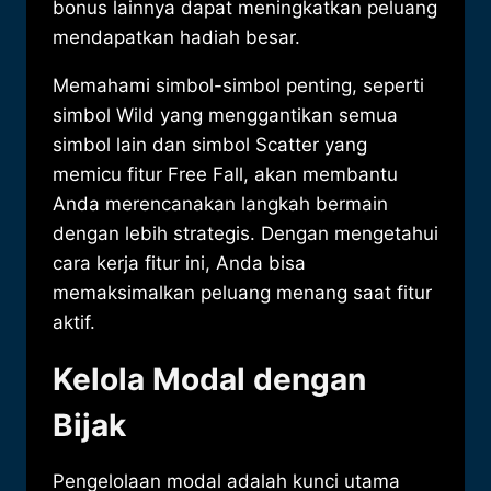
bonus lainnya dapat meningkatkan peluang
mendapatkan hadiah besar.
Memahami simbol-simbol penting, seperti
simbol Wild yang menggantikan semua
simbol lain dan simbol Scatter yang
memicu fitur Free Fall, akan membantu
Anda merencanakan langkah bermain
dengan lebih strategis. Dengan mengetahui
cara kerja fitur ini, Anda bisa
memaksimalkan peluang menang saat fitur
aktif.
Kelola Modal dengan
Bijak
Pengelolaan modal adalah kunci utama