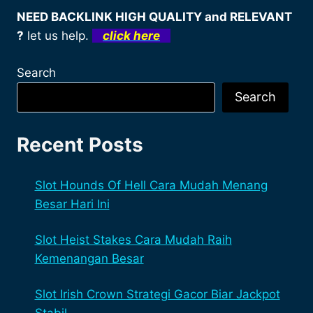
NEED BACKLINK HIGH QUALITY and RELEVANT
?
let us help.
click here
Search
Search
Recent Posts
Slot Hounds Of Hell Cara Mudah Menang
Besar Hari Ini
Slot Heist Stakes Cara Mudah Raih
Kemenangan Besar
Slot Irish Crown Strategi Gacor Biar Jackpot