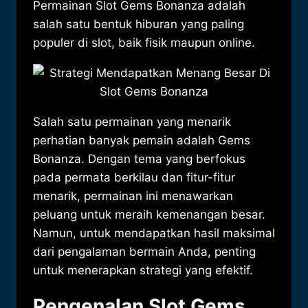
Permainan Slot Gems Bonanza adalah
salah satu bentuk hiburan yang paling
populer di slot, baik fisik maupun online.
Salah satu permainan yang menarik
perhatian banyak pemain adalah Gems
Bonanza. Dengan tema yang berfokus
pada permata berkilau dan fitur-fitur
menarik, permainan ini menawarkan
peluang untuk meraih kemenangan besar.
Namun, untuk mendapatkan hasil maksimal
dari pengalaman bermain Anda, penting
untuk menerapkan strategi yang efektif.
Pengenalan Slot Gems