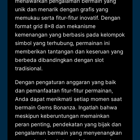
menawarkan pengalaman bermain yang
unik dan menarik dengan grafis yang
memukau serta fitur-fitur inovatif. Dengan
format grid 8×8 dan mekanisme
kemenangan yang berbasis pada kelompok
simbol yang terhubung, permainan ini
memberikan tantangan dan keseruan yang
berbeda dibandingkan dengan slot
tradisional.
Dengan pengaturan anggaran yang baik
dan pemanfaatan fitur-fitur permainan,
Anda dapat menikmati setiap momen saat
bermain Gems Bonanza. Ingatlah bahwa
meskipun keberuntungan memainkan
peran penting, pendekatan yang bijak dan
pengalaman bermain yang menyenangkan