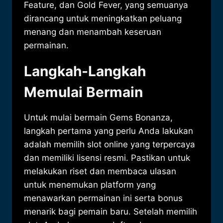
Feature, dan Gold Fever, yang semuanya
dirancang untuk meningkatkan peluang
menang dan menambah keseruan
permainan.
Langkah-Langkah
Memulai Bermain
Untuk mulai bermain Gems Bonanza,
langkah pertama yang perlu Anda lakukan
adalah memilih slot online yang terpercaya
dan memiliki lisensi resmi. Pastikan untuk
melakukan riset dan membaca ulasan
untuk menemukan platform yang
menawarkan permainan ini serta bonus
menarik bagi pemain baru. Setelah memilih