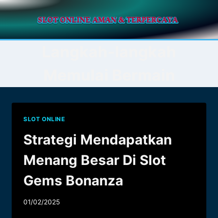
Skip
to
content
Langkah-langkah
Memulai Bermain
SLOT ONLINE
Strategi Mendapatkan
Menang Besar Di Slot
Gems Bonanza
01/02/2025