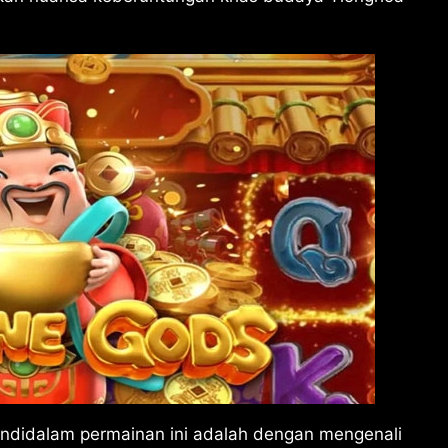
randidalam permainan ini adalah dengan mengenali