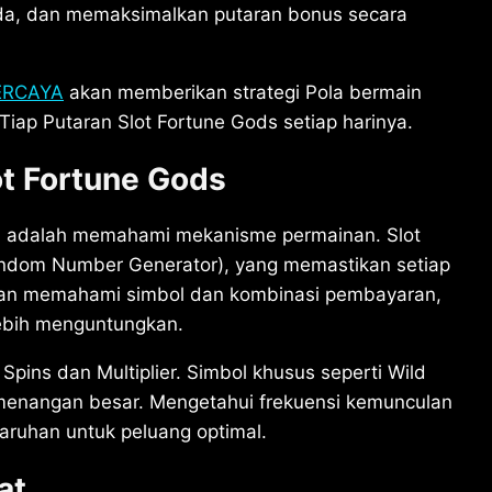
da, dan memaksimalkan putaran bonus secara
ERCAYA
akan memberikan strategi Pola bermain
Tiap Putaran Slot Fortune Gods setiap harinya.
 Fortune Gods
 adalah memahami mekanisme permainan. Slot
dom Number Generator), yang memastikan setiap
gan memahami simbol dan kombinasi pembayaran,
lebih menguntungkan.
e Spins dan Multiplier. Simbol khusus seperti Wild
emenangan besar. Mengetahui frekuensi kemunculan
ruhan untuk peluang optimal.
at