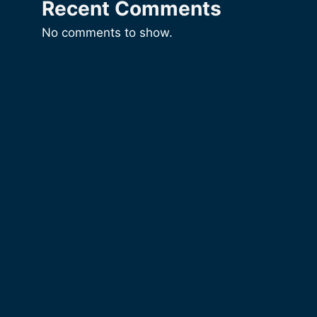
Recent Comments
No comments to show.