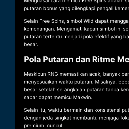
Menguasai cara memicu Free Spins adalah str
putaran bonus yang dilengkapi pengali kemen
Selain Free Spins, simbol Wild dapat mengga
kemenangan. Mengamati kapan simbol ini se
putaran tertentu menjadi pola efektif yang
besar.
Pola Putaran dan Ritme Me
Meskipun RNG memastikan acak, banyak pem
menyesuaikan waktu putaran. Misalnya, be
besar setelah serangkaian putaran tanpa kem
sabar dapat memicu Maxwin.
Selain itu, waktu bermain dan konsistensi pu
dengan jeda singkat membantu menjaga fok
premium muncul.