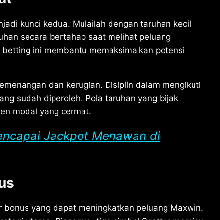
adi kunci kedua. Mulailah dengan taruhan kecil
uhan secara bertahap saat melihat peluang
l betting ini membantu memaksimalkan potensi
kemenangan dan kerugian. Disiplin dalam mengikuti
ng sudah diperoleh. Pola taruhan yang bijak
en modal yang cermat.
Mencapai Jackpot Menawan di
us
ur bonus yang dapat meningkatkan peluang Maxwin.