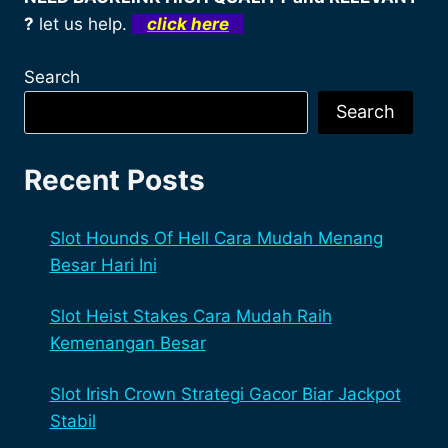
?
let us help.
click here
Search
Search
Recent Posts
Slot Hounds Of Hell Cara Mudah Menang
Besar Hari Ini
Slot Heist Stakes Cara Mudah Raih
Kemenangan Besar
Slot Irish Crown Strategi Gacor Biar Jackpot
Stabil