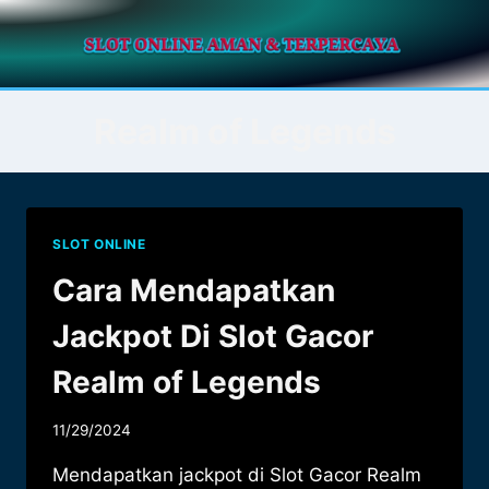
Skip
to
content
Realm of Legends
SLOT ONLINE
Cara Mendapatkan
Jackpot Di Slot Gacor
Realm of Legends
11/29/2024
Mendapatkan jackpot di Slot Gacor Realm