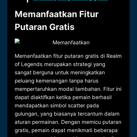
Memanfaatkan Fitur
Putaran Gratis
Memanfaatkan fitur putaran gratis di Realm
of Legends merupakan strategi yang
sangat berguna untuk meningkatkan
peluang kemenangan tanpa harus
mempertaruhkan modal tambahan.​ Fitur ini
dapat diaktifkan ketika pemain berhasil
mendapatkan simbol scatter pada
gulungan, yang biasanya tercantum dalam
aturan permainan. Dengan memicu putaran
gratis, pemain dapat menikmati beberapa