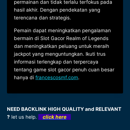
permainan dan tidak terlalu terfokus pada
hasil akhir. Dengan pendekatan yang
terencana dan strategis.
Pemain dapat meningkatkan pengalaman
bermain di Slot Gacor Realm of Legends
dan meningkatkan peluang untuk meraih
jackpot yang menguntungkan. Ikuti trus
informasi terlengkap dan terpercaya
tentang game slot gacor penuh cuan besar
hanya di
francescosmf.com
.
NEED BACKLINK HIGH QUALITY and RELEVANT
?
let us help.
click here