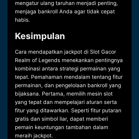
mengatur ulang taruhan menjadi penting,
menjaga bankroll Anda agar tidak cepat
habis.
Kesimpulan
Cara mendapatkan jackpot di Slot Gacor
Realm of Legends menekankan pentingnya
kombinasi antara strategi permainan yang
tepat. Pemahaman mendalam tentang fitur
permainan, dan pengelolaan bankroll yang
bijaksana.​ Pertama, memilih mesin slot
yang tepat dan mempelajari aturan serta
fitur yang ditawarkan. Seperti fitur putaran
gratis dan simbol liar, dapat memberi
pemain keuntungan tambahan dalam
meraih jackpot.