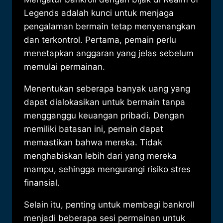
Legends adalah kunci untuk menjaga
pengalaman bermain tetap menyenangkan
dan terkontrol.​ Pertama, pemain perlu
menetapkan anggaran yang jelas sebelum
memulai permainan.
Menentukan seberapa banyak uang yang
dapat dialokasikan untuk bermain tanpa
mengganggu keuangan pribadi. Dengan
memiliki batasan ini, pemain dapat
memastikan bahwa mereka. Tidak
menghabiskan lebih dari yang mereka
mampu, sehingga mengurangi risiko stres
finansial.
Selain itu, penting untuk membagi bankroll
menjadi beberapa sesi permainan untuk