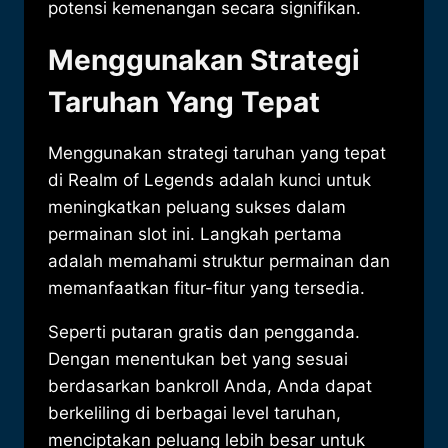
potensi kemenangan secara signifikan.
Menggunakan Strategi
Taruhan Yang Tepat
​Menggunakan strategi taruhan yang tepat
di Realm of Legends adalah kunci untuk
meningkatkan peluang sukses dalam
permainan slot ini.​ Langkah pertama
adalah memahami struktur permainan dan
memanfaatkan fitur-fitur yang tersedia.
Seperti putaran gratis dan pengganda.
Dengan menentukan bet yang sesuai
berdasarkan bankroll Anda, Anda dapat
berkeliling di berbagai level taruhan,
menciptakan peluang lebih besar untuk