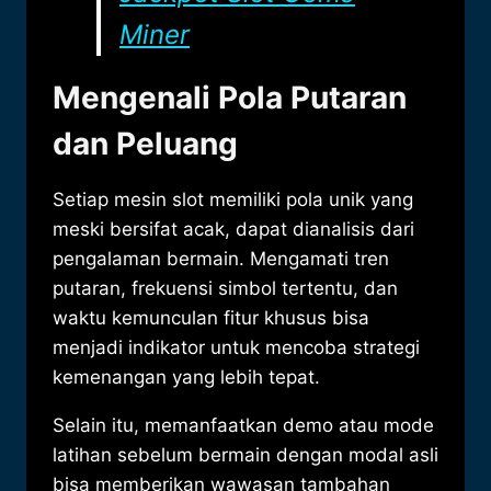
Miner
Mengenali Pola Putaran
dan Peluang
Setiap mesin slot memiliki pola unik yang
meski bersifat acak, dapat dianalisis dari
pengalaman bermain. Mengamati tren
putaran, frekuensi simbol tertentu, dan
waktu kemunculan fitur khusus bisa
menjadi indikator untuk mencoba strategi
kemenangan yang lebih tepat.
Selain itu, memanfaatkan demo atau mode
latihan sebelum bermain dengan modal asli
bisa memberikan wawasan tambahan