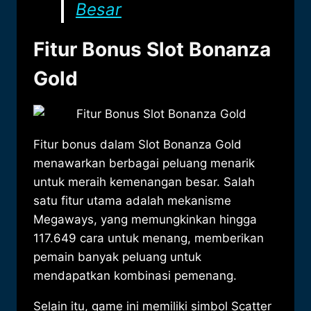
Besar
Fitur Bonus Slot Bonanza
Gold
Fitur bonus dalam Slot Bonanza Gold
menawarkan berbagai peluang menarik
untuk meraih kemenangan besar. Salah
satu fitur utama adalah mekanisme
Megaways, yang memungkinkan hingga
117.649 cara untuk menang, memberikan
pemain banyak peluang untuk
mendapatkan kombinasi pemenang.
Selain itu, game ini memiliki simbol Scatter