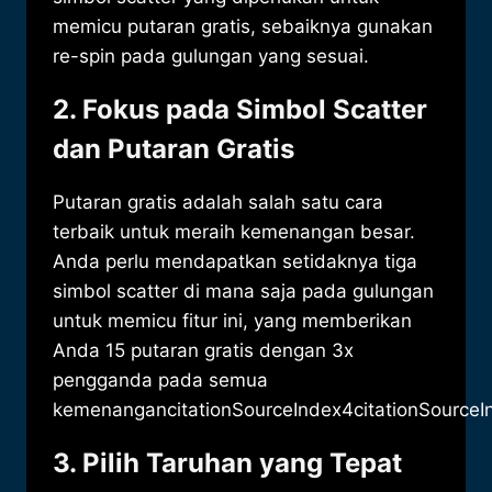
memicu putaran gratis, sebaiknya gunakan
re-spin pada gulungan yang sesuai.
2. Fokus pada Simbol Scatter
dan Putaran Gratis
Putaran gratis adalah salah satu cara
terbaik untuk meraih kemenangan besar.
Anda perlu mendapatkan setidaknya tiga
simbol scatter di mana saja pada gulungan
untuk memicu fitur ini, yang memberikan
Anda 15 putaran gratis dengan 3x
pengganda pada semua
kemenangancitationSourceIndex4citationSourceI
3. Pilih Taruhan yang Tepat