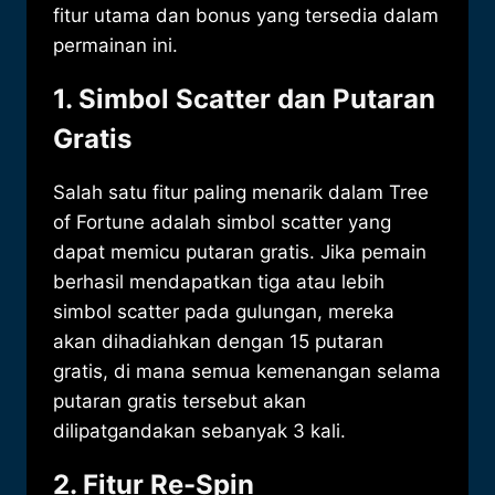
fitur utama dan bonus yang tersedia dalam
permainan ini.
1. Simbol Scatter dan Putaran
Gratis
Salah satu fitur paling menarik dalam Tree
of Fortune adalah simbol scatter yang
dapat memicu putaran gratis. Jika pemain
berhasil mendapatkan tiga atau lebih
simbol scatter pada gulungan, mereka
akan dihadiahkan dengan 15 putaran
gratis, di mana semua kemenangan selama
putaran gratis tersebut akan
dilipatgandakan sebanyak 3 kali.
2. Fitur Re-Spin