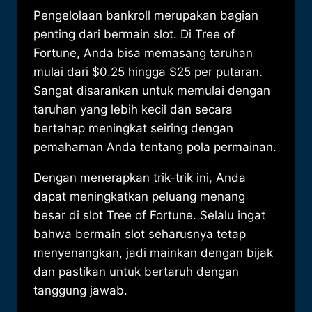
Pengelolaan bankroll merupakan bagian
penting dari bermain slot. Di Tree of
Fortune, Anda bisa memasang taruhan
mulai dari $0.25 hingga $25 per putaran.
Sangat disarankan untuk memulai dengan
taruhan yang lebih kecil dan secara
bertahap meningkat seiring dengan
pemahaman Anda tentang pola permainan.
​Dengan menerapkan trik-trik ini, Anda
dapat meningkatkan peluang menang
besar di slot Tree of Fortune.​ Selalu ingat
bahwa bermain slot seharusnya tetap
menyenangkan, jadi mainkan dengan bijak
dan pastikan untuk bertaruh dengan
tanggung jawab.