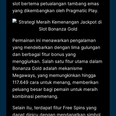
slot bertema petualangan tambang emas
yang dikembangkan oleh Pragmatic Play.
Permainan ini menawarkan pengalaman
yang mendebarkan dengan lima gulungan
dan berbagai fitur bonus yang
menggiurkan. Salah satu fitur utama dalam
Bonanza Gold adalah mekanisme
Megaways, yang memungkinkan hingga
117.649 cara untuk menang, memberikan
peluang besar bagi pemain untuk meraih
kombinasi pemenang.
Selain itu, terdapat fitur Free Spins yang
dapat dipicu dengan mendapatkan simbol