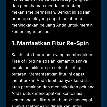
dan pemahaman mendalam tentang
mekanisme permainan. Berikut ini adalah
beberapa trik yang dapat membantu
meningkatkan peluang Anda untuk meraih
kemenangan besar.
1. Manfaatkan Fitur Re-Spin
Salah satu fitur utama yang membedakan
Tree of Fortune adalah kemampuannya
untuk memilih re-spin setelah setiap
putaran. Memanfaatkan fitur ini dapat
memberikan Anda lebih banyak kendali
atas permainan dan meningkatkan peluang
Anda untuk mendapatkan kombinasi
kemenangan. Jika Anda hampir mencapai
simbol scatter yang diperlukan untuk