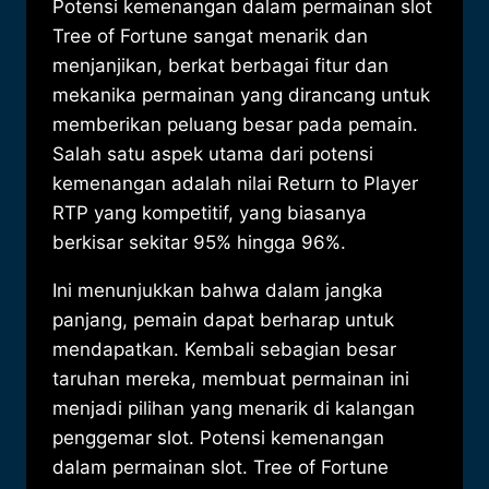
Potensi kemenangan dalam permainan slot
Tree of Fortune sangat menarik dan
menjanjikan, berkat berbagai fitur dan
mekanika permainan yang dirancang untuk
memberikan peluang besar pada pemain.
Salah satu aspek utama dari potensi
kemenangan adalah nilai Return to Player
RTP yang kompetitif, yang biasanya
berkisar sekitar 95% hingga 96%.
Ini menunjukkan bahwa dalam jangka
panjang, pemain dapat berharap untuk
mendapatkan. Kembali sebagian besar
taruhan mereka, membuat permainan ini
menjadi pilihan yang menarik di kalangan
penggemar slot. Potensi kemenangan
dalam permainan slot. Tree of Fortune