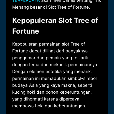
TERPERCAYA
akan membahas tentang Trik
Menang besar di Slot Tree of Fortune.
Kepopuleran Slot Tree of
Fortune
Kepopuleran permainan slot Tree of
Fortune dapat dilihat dari banyaknya
penggemar dan pemain yang tertarik
dengan tema dan mekanik permainannya.
Dengan elemen estetika yang menarik,
permainan ini memadukan simbol-simbol
budaya Asia yang kaya makna, seperti
kucing hoki dan pohon keberuntungan,
yang dihormati karena dipercaya
membawa hoki dan keberuntungan.