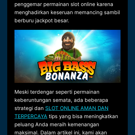
penggemar permainan slot online karena
menghadirkan keseruan memancing sambil
berburu jackpot besar.
Meski terdengar seperti permainan
keberuntungan semata, ada beberapa
strategi dan
SLOT ONLINE AMAN DAN
TERPERCAYA
tips yang bisa meningkatkan
peluang Anda meraih kemenangan
maksimal. Dalam artikel ini, kami akan