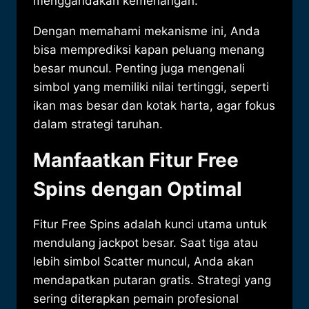
menggandakan kemenangan.
Dengan memahami mekanisme ini, Anda
bisa memprediksi kapan peluang menang
besar muncul. Penting juga mengenali
simbol yang memiliki nilai tertinggi, seperti
ikan mas besar dan kotak harta, agar fokus
dalam strategi taruhan.
Manfaatkan Fitur Free
Spins dengan Optimal
Fitur Free Spins adalah kunci utama untuk
mendulang jackpot besar. Saat tiga atau
lebih simbol Scatter muncul, Anda akan
mendapatkan putaran gratis. Strategi yang
sering diterapkan pemain profesional