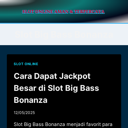
Skip
to
content
Slot Big Bass Bonanza
SLOT ONLINE
Cara Dapat Jackpot
Besar di Slot Big Bass
Bonanza
12/05/2025
Slot Big Bass Bonanza menjadi favorit para