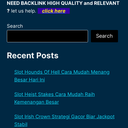
NEED BACKLINK HIGH QUALITY and RELEVANT
?
let us help.
click here
Search
Search
Recent Posts
Slot Hounds Of Hell Cara Mudah Menang
Besar Hari Ini
Slot Heist Stakes Cara Mudah Raih
Kemenangan Besar
Slot Irish Crown Strategi Gacor Biar Jackpot
Stabil