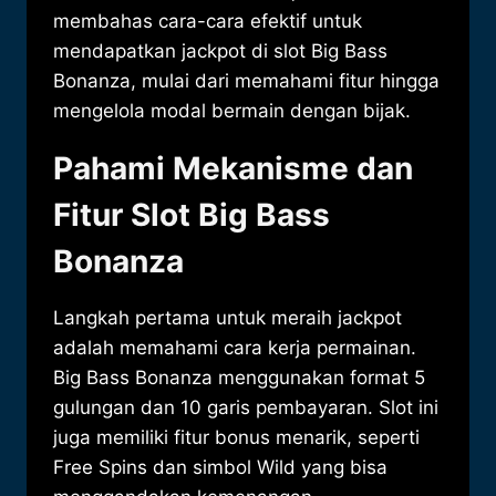
membahas cara-cara efektif untuk
mendapatkan jackpot di slot Big Bass
Bonanza, mulai dari memahami fitur hingga
mengelola modal bermain dengan bijak.
Pahami Mekanisme dan
Fitur Slot Big Bass
Bonanza
Langkah pertama untuk meraih jackpot
adalah memahami cara kerja permainan.
Big Bass Bonanza menggunakan format 5
gulungan dan 10 garis pembayaran. Slot ini
juga memiliki fitur bonus menarik, seperti
Free Spins dan simbol Wild yang bisa