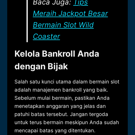
Baca Juga:
Tips
Meraih Jackpot Besar
Bermain Slot Wild
Coaster
Kelola Bankroll Anda
dengan Bijak
Salah satu kunci utama dalam bermain slot
adalah manajemen bankroll yang baik.
Sebelum mulai bermain, pastikan Anda
menetapkan anggaran yang jelas dan
patuhi batas tersebut. Jangan tergoda
untuk terus bermain meskipun Anda sudah
mencapai batas yang ditentukan.