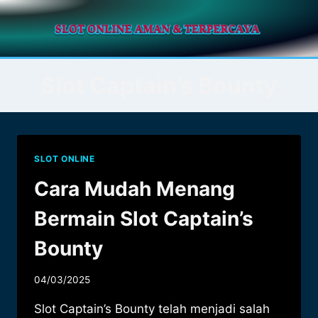
Skip
to
content
Slot Captain’s Bounty
SLOT ONLINE
Cara Mudah Menang
Bermain Slot Captain’s
Bounty
04/03/2025
Slot Captain’s Bounty telah menjadi salah