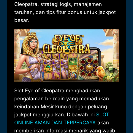
Cleopatra, strategi logis, manajemen
taruhan, dan tips fitur bonus untuk jackpot
besar.
Slot Eye of Cleopatra menghadirkan
pengalaman bermain yang memadukan
keindahan Mesir kuno dengan peluang
jackpot menggiurkan. Dibawah ini
SLOT
ONLINE AMAN DAN TERPERCAYA
akan
memberikan informasi menarik yang wajib