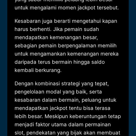
untuk mengalami momen jackpot tersebut.
Kesabaran juga berarti mengetahui kapan
harus berhenti. Jika pemain sudah
mendapatkan kemenangan besar,
sebagian pemain berpengalaman memilih
untuk mengamankan kemenangan mereka
daripada terus bermain hingga saldo
kembali berkurang.
Dengan kombinasi strategi yang tepat,
pengelolaan modal yang baik, serta
kesabaran dalam bermain, peluang untuk
mendapatkan jackpot tentu bisa terasa
lebih besar. Meskipun keberuntungan tetap
menjadi faktor utama dalam permainan
slot, pendekatan yang bijak akan membuat