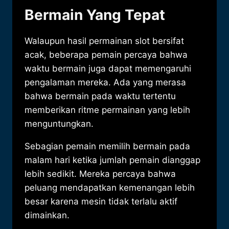
Bermain Yang Tepat
Walaupun hasil permainan slot bersifat
acak, beberapa pemain percaya bahwa
waktu bermain juga dapat memengaruhi
pengalaman mereka. Ada yang merasa
bahwa bermain pada waktu tertentu
memberikan ritme permainan yang lebih
menguntungkan.
Sebagian pemain memilih bermain pada
malam hari ketika jumlah pemain dianggap
lebih sedikit. Mereka percaya bahwa
peluang mendapatkan kemenangan lebih
besar karena mesin tidak terlalu aktif
dimainkan.