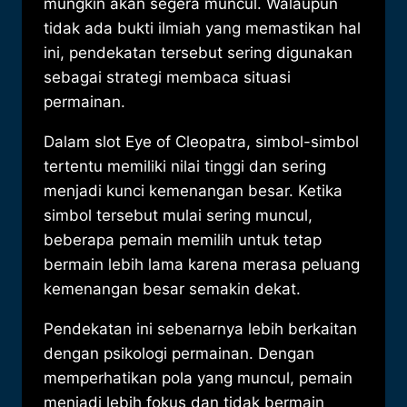
mungkin akan segera muncul. Walaupun
tidak ada bukti ilmiah yang memastikan hal
ini, pendekatan tersebut sering digunakan
sebagai strategi membaca situasi
permainan.
Dalam slot Eye of Cleopatra, simbol-simbol
tertentu memiliki nilai tinggi dan sering
menjadi kunci kemenangan besar. Ketika
simbol tersebut mulai sering muncul,
beberapa pemain memilih untuk tetap
bermain lebih lama karena merasa peluang
kemenangan besar semakin dekat.
Pendekatan ini sebenarnya lebih berkaitan
dengan psikologi permainan. Dengan
memperhatikan pola yang muncul, pemain
menjadi lebih fokus dan tidak bermain