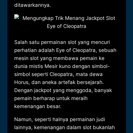
ditawarkannya.
Salah satu permainan slot yang mencuri
perhatian adalah Eye of Cleopatra, sebuah
mesin slot yang membawa pemain ke
dunia mistis Mesir kuno dengan simbol-
simbol seperti Cleopatra, mata dewa
Horus, dan aneka artefak bersejarah.
Dengan jackpot yang menggoda, banyak
pemain berharap untuk meraih
kemenangan besar.
Namun, seperti halnya permainan judi
lainnya, kemenangan dalam slot bukanlah