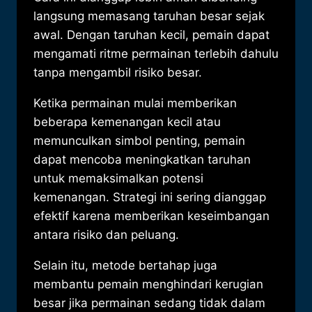
langsung memasang taruhan besar sejak
awal. Dengan taruhan kecil, pemain dapat
mengamati ritme permainan terlebih dahulu
tanpa mengambil risiko besar.
Ketika permainan mulai memberikan
beberapa kemenangan kecil atau
memunculkan simbol penting, pemain
dapat mencoba meningkatkan taruhan
untuk memaksimalkan potensi
kemenangan. Strategi ini sering dianggap
efektif karena memberikan keseimbangan
antara risiko dan peluang.
Selain itu, metode bertahap juga
membantu pemain menghindari kerugian
besar jika permainan sedang tidak dalam