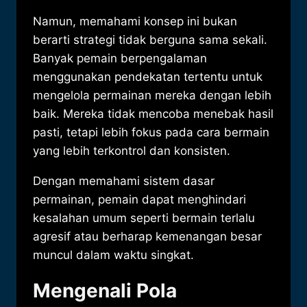
Namun, memahami konsep ini bukan
berarti strategi tidak berguna sama sekali.
Banyak pemain berpengalaman
menggunakan pendekatan tertentu untuk
mengelola permainan mereka dengan lebih
baik. Mereka tidak mencoba menebak hasil
pasti, tetapi lebih fokus pada cara bermain
yang lebih terkontrol dan konsisten.
Dengan memahami sistem dasar
permainan, pemain dapat menghindari
kesalahan umum seperti bermain terlalu
agresif atau berharap kemenangan besar
muncul dalam waktu singkat.
Mengenali Pola