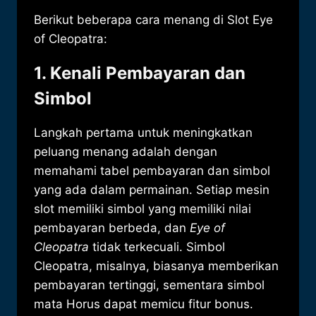
Berikut beberapa cara menang di Slot Eye
of Cleopatra:
1. Kenali Pembayaran dan
Simbol
Langkah pertama untuk meningkatkan
peluang menang adalah dengan
memahami tabel pembayaran dan simbol
yang ada dalam permainan. Setiap mesin
slot memiliki simbol yang memiliki nilai
pembayaran berbeda, dan
Eye of
Cleopatra
tidak terkecuali. Simbol
Cleopatra, misalnya, biasanya memberikan
pembayaran tertinggi, sementara simbol
mata Horus dapat memicu fitur bonus.