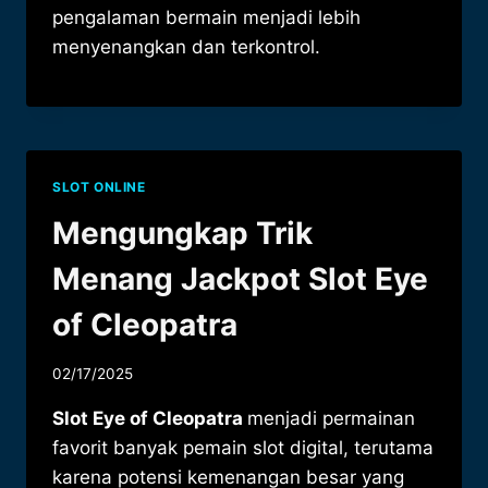
pengalaman bermain menjadi lebih
menyenangkan dan terkontrol.
SLOT ONLINE
Mengungkap Trik
Menang Jackpot Slot Eye
of Cleopatra
02/17/2025
Slot Eye of Cleopatra
menjadi permainan
favorit banyak pemain slot digital, terutama
karena potensi kemenangan besar yang