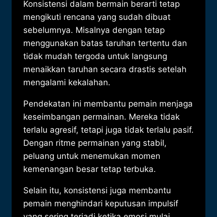
Konsistensi dalam bermain berarti tetap
mengikuti rencana yang sudah dibuat
sebelumnya. Misalnya dengan tetap
menggunakan batas taruhan tertentu dan
tidak mudah tergoda untuk langsung
menaikkan taruhan secara drastis setelah
mengalami kekalahan.
Pendekatan ini membantu pemain menjaga
keseimbangan permainan. Mereka tidak
terlalu agresif, tetapi juga tidak terlalu pasif.
Dengan ritme permainan yang stabil,
peluang untuk menemukan momen
kemenangan besar tetap terbuka.
Selain itu, konsistensi juga membantu
pemain menghindari keputusan impulsif
yang sering terjadi ketika emosi mulai