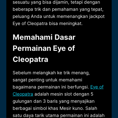
sesuatu yang bisa dijamin, tetapi dengan
beberapa trik dan pemahaman yang tepat,
peluang Anda untuk memenangkan jackpot
Eye of Cleopatra bisa meningkat.
Memahami Dasar
Permainan Eye of
Cleopatra
Sebelum melangkah ke trik menang,
sangat penting untuk memahami
bagaimana permainan ini berfungsi.
Eye of
Cleopatra
adalah mesin slot dengan 5
gulungan dan 3 baris yang menyajikan
berbagai simbol khas Mesir kuno. Salah
satu daya tarik utama permainan ini adalah