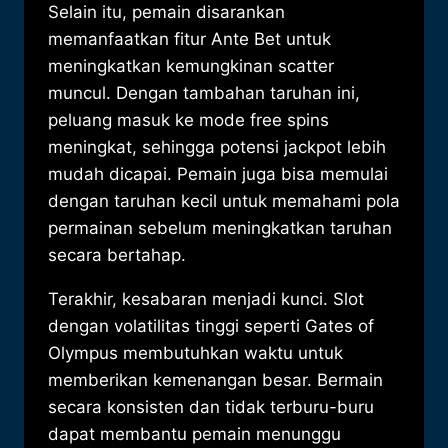
Selain itu, pemain disarankan
memanfaatkan fitur Ante Bet untuk
meningkatkan kemungkinan scatter
muncul. Dengan tambahan taruhan ini,
peluang masuk ke mode free spins
meningkat, sehingga potensi jackpot lebih
mudah dicapai. Pemain juga bisa memulai
dengan taruhan kecil untuk memahami pola
permainan sebelum meningkatkan taruhan
secara bertahap.
Terakhir, kesabaran menjadi kunci. Slot
dengan volatilitas tinggi seperti Gates of
Olympus membutuhkan waktu untuk
memberikan kemenangan besar. Bermain
secara konsisten dan tidak terburu-buru
dapat membantu pemain menunggu