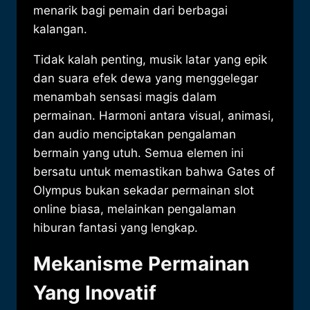
menarik bagi pemain dari berbagai
kalangan.
Tidak kalah penting, musik latar yang epik
dan suara efek dewa yang menggelegar
menambah sensasi magis dalam
permainan. Harmoni antara visual, animasi,
dan audio menciptakan pengalaman
bermain yang utuh. Semua elemen ini
bersatu untuk memastikan bahwa Gates of
Olympus bukan sekadar permainan slot
online biasa, melainkan pengalaman
hiburan fantasi yang lengkap.
Mekanisme Permainan
Yang Inovatif