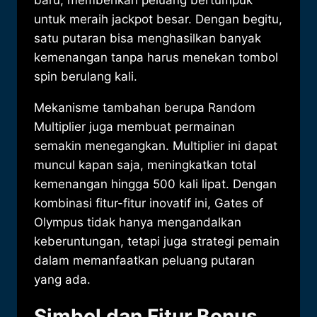
baru, memberikan peluang bertumpuk
untuk meraih jackpot besar. Dengan begitu,
satu putaran bisa menghasilkan banyak
kemenangan tanpa harus menekan tombol
spin berulang kali.
Mekanisme tambahan berupa Random
Multiplier juga membuat permainan
semakin menegangkan. Multiplier ini dapat
muncul kapan saja, meningkatkan total
kemenangan hingga 500 kali lipat. Dengan
kombinasi fitur-fitur inovatif ini, Gates of
Olympus tidak hanya mengandalkan
keberuntungan, tetapi juga strategi pemain
dalam memanfaatkan peluang putaran
yang ada.
Simbol dan Fitur Bonus