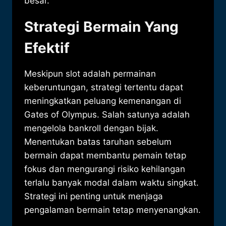
besar.
Strategi Bermain Yang
Efektif
Meskipun slot adalah permainan
keberuntungan, strategi tertentu dapat
meningkatkan peluang kemenangan di
Gates of Olympus. Salah satunya adalah
mengelola bankroll dengan bijak.
Menentukan batas taruhan sebelum
bermain dapat membantu pemain tetap
fokus dan mengurangi risiko kehilangan
terlalu banyak modal dalam waktu singkat.
Strategi ini penting untuk menjaga
pengalaman bermain tetap menyenangkan.