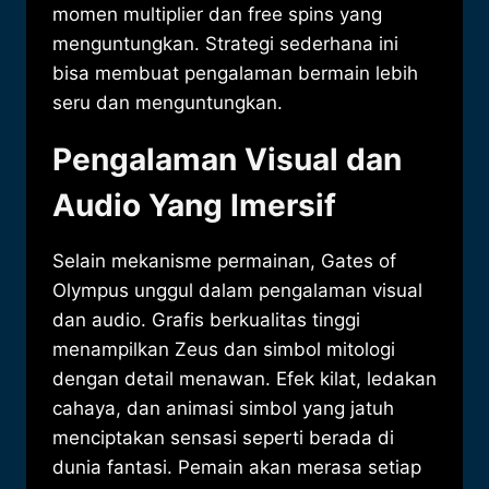
momen multiplier dan free spins yang
menguntungkan. Strategi sederhana ini
bisa membuat pengalaman bermain lebih
seru dan menguntungkan.
Pengalaman Visual dan
Audio Yang Imersif
Selain mekanisme permainan, Gates of
Olympus unggul dalam pengalaman visual
dan audio. Grafis berkualitas tinggi
menampilkan Zeus dan simbol mitologi
dengan detail menawan. Efek kilat, ledakan
cahaya, dan animasi simbol yang jatuh
menciptakan sensasi seperti berada di
dunia fantasi. Pemain akan merasa setiap