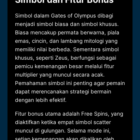
Simbol dalam Gates of Olympus dibagi
menjadi simbol biasa dan simbol khusus.
Biasa mencakup permata berwarna, piala
emas, cincin, dan lambang mitologi yang
memiliki nilai berbeda. Sementara simbol
khusus, seperti Zeus, berfungsi sebagai
pemicu kemenangan besar melalui fitur
multiplier yang muncul secara acak.
Pemahaman simbol ini penting agar pemain
dapat merencanakan strategi bermain
dengan lebih efektif.
Fitur bonus utama adalah Free Spins, yang
diaktifkan ketika empat simbol scatter
muncul di gulungan. Selama mode ini,
setiap kemenangan akan dikalikan oleh