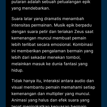
putaran adalah sebuah petualangan epik
yang mendebarkan.
Suara latar yang dramatis menambah
intensitas permainan. Musik epik berpadu
dengan suara petir dan teriakan Zeus saat
kemenangan muncul membuat pemain
lebih terlibat secara emosional. Kombinasi
ini memberikan pengalaman bermain yang
lebih dari sekadar menekan tombol,
melainkan masuk ke dunia fantasi yang
hidup.
Tidak hanya itu, interaksi antara audio dan
visual membantu pemain memahami setiap
kemenangan dan multiplier yang muncul.
Animasi yang halus dan efek suara yang
tepat meningkatkan kepuasan bermain,