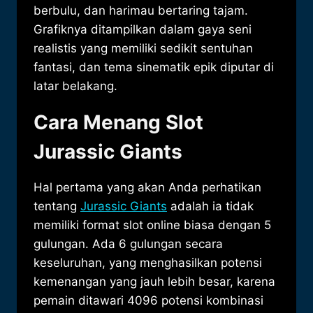
berbulu, dan harimau bertaring tajam.
Grafiknya ditampilkan dalam gaya seni
realistis yang memiliki sedikit sentuhan
fantasi, dan tema sinematik epik diputar di
latar belakang.
Cara Menang Slot
Jurassic Giants
Hal pertama yang akan Anda perhatikan
tentang
Jurassic Giants
adalah ia tidak
memiliki format slot online biasa dengan 5
gulungan. Ada 6 gulungan secara
keseluruhan, yang menghasilkan potensi
kemenangan yang jauh lebih besar, karena
pemain ditawari 4096 potensi kombinasi