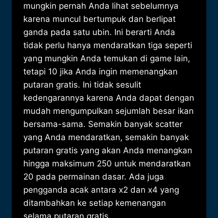
mungkin pernah Anda lihat sebelumnya
karena muncul bertumpuk dan berlipat
ganda pada satu ubin. Ini berarti Anda
tidak perlu hanya mendaratkan tiga seperti
yang mungkin Anda temukan di game lain,
tetapi 10 jika Anda ingin memenangkan
putaran gratis. Ini tidak sesulit
kedengarannya karena Anda dapat dengan
mudah mengumpulkan sejumlah besar ikan
bersama-sama. Semakin banyak scatter
yang Anda mendaratkan, semakin banyak
putaran gratis yang akan Anda menangkan
hingga maksimum 250 untuk mendaratkan
20 pada permainan dasar. Ada juga
pengganda acak antara x2 dan x4 yang
ditambahkan ke setiap kemenangan
selama putaran gratis.