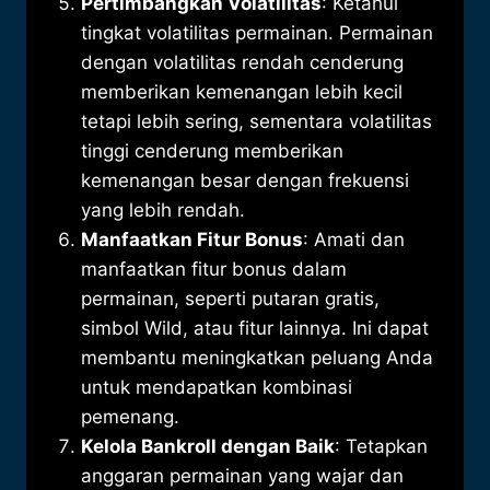
Pertimbangkan Volatilitas
: Ketahui
tingkat volatilitas permainan. Permainan
dengan volatilitas rendah cenderung
memberikan kemenangan lebih kecil
tetapi lebih sering, sementara volatilitas
tinggi cenderung memberikan
kemenangan besar dengan frekuensi
yang lebih rendah.
Manfaatkan Fitur Bonus
: Amati dan
manfaatkan fitur bonus dalam
permainan, seperti putaran gratis,
simbol Wild, atau fitur lainnya. Ini dapat
membantu meningkatkan peluang Anda
untuk mendapatkan kombinasi
pemenang.
Kelola Bankroll dengan Baik
: Tetapkan
anggaran permainan yang wajar dan