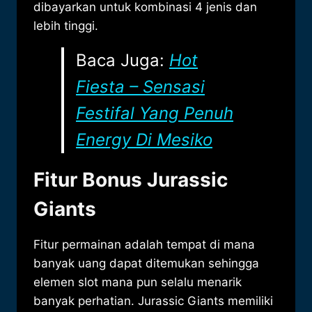
dibayarkan untuk kombinasi 4 jenis dan
lebih tinggi.
Baca Juga:
Hot
Fiesta – Sensasi
Festifal Yang Penuh
Energy Di Mesiko
Fitur Bonus Jurassic
Giants
Fitur permainan adalah tempat di mana
banyak uang dapat ditemukan sehingga
elemen slot mana pun selalu menarik
banyak perhatian. Jurassic Giants memiliki