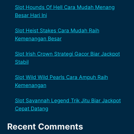
Slot Hounds Of Hell Cara Mudah Menang
Besar Hari Ini
Slot Heist Stakes Cara Mudah Raih
Kemenangan Besar
Slot Irish Crown Strategi Gacor Biar Jackpot
Stabil
Slot Wild Wild Pearls Cara Ampuh Raih
Kemenangan
Slot Savannah Legend Trik Jitu Biar Jackpot
Cepat Datang
Recent Comments