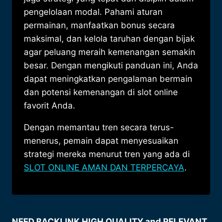
pengelolaan modal. Pahami aturan
permainan, manfaatkan bonus secara
maksimal, dan kelola taruhan dengan bijak
agar peluang meraih kemenangan semakin
besar. Dengan mengikuti panduan ini, Anda
dapat meningkatkan pengalaman bermain
dan potensi kemenangan di slot online
favorit Anda.
Dengan memantau tren secara terus-
menerus, pemain dapat menyesuaikan
strategi mereka menurut tren yang ada di
SLOT ONLINE AMAN DAN TERPERCAYA
.
NEED BACKLINK HIGH QUALITY and RELEVANT