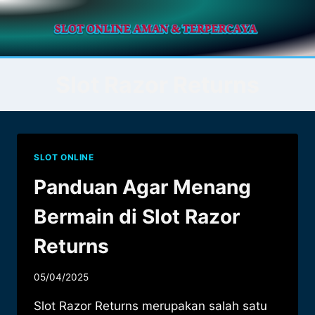
Skip
to
content
Slot Razor Returns
SLOT ONLINE
Panduan Agar Menang
Bermain di Slot Razor
Returns
05/04/2025
Slot Razor Returns merupakan salah satu