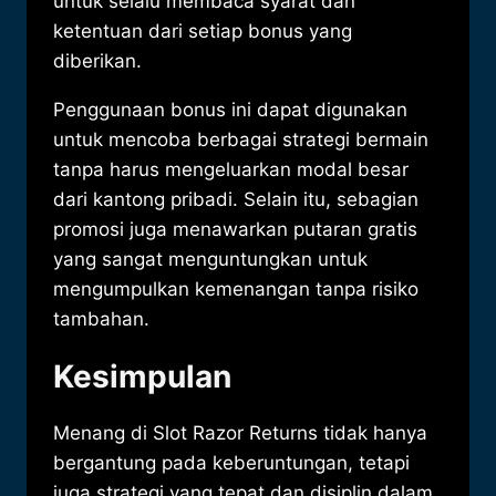
untuk selalu membaca syarat dan
ketentuan dari setiap bonus yang
diberikan.
Penggunaan bonus ini dapat digunakan
untuk mencoba berbagai strategi bermain
tanpa harus mengeluarkan modal besar
dari kantong pribadi. Selain itu, sebagian
promosi juga menawarkan putaran gratis
yang sangat menguntungkan untuk
mengumpulkan kemenangan tanpa risiko
tambahan.
Kesimpulan
Menang di Slot Razor Returns tidak hanya
bergantung pada keberuntungan, tetapi
juga strategi yang tepat dan disiplin dalam