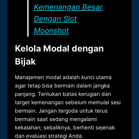
Kemenangan Besar
Dengan Slot
Moonshot
Kelola Modal dengan
Bijak
Manajemen modal adalah kunci utama
agar tetap bisa bermain dalam jangka
panjang. Tentukan batas kerugian dan
target kemenangan sebelum memulai sesi
bermain. Jangan tergoda untuk terus
bermain saat sedang mengalami
kekalahan; sebaliknya, berhenti sejenak
dan evaluasi strategi Anda.