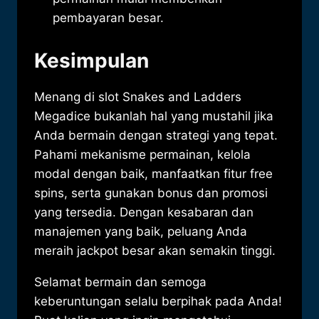
pembayaran besar.
Kesimpulan
Menang di slot Snakes and Ladders
Megadice bukanlah hal yang mustahil jika
Anda bermain dengan strategi yang tepat.
Pahami mekanisme permainan, kelola
modal dengan baik, manfaatkan fitur free
spins, serta gunakan bonus dan promosi
yang tersedia. Dengan kesabaran dan
manajemen yang baik, peluang Anda
meraih jackpot besar akan semakin tinggi.
Selamat bermain dan semoga
keberuntungan selalu berpihak pada Anda!