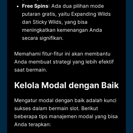
Free Spins
: Ada dua pilihan mode
putaran gratis, yaitu Expanding Wilds
dan Sticky Wilds, yang bisa
meningkatkan kemenangan Anda
secara signifikan.
Memahami fitur-fitur ini akan membantu
Anda membuat strategi yang lebih efektif
saat bermain.
Kelola Modal dengan Baik
Mengatur modal dengan baik adalah kunci
sukses dalam bermain slot. Berikut
beberapa tips manajemen modal yang bisa
Anda terapkan: