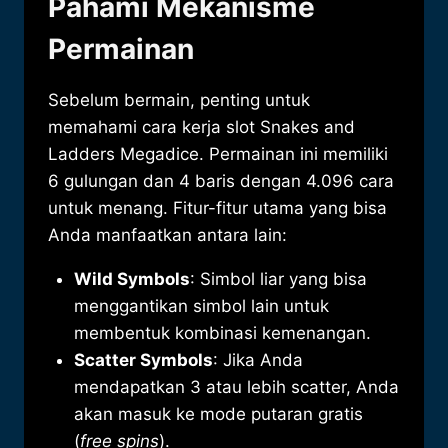
Pahami Mekanisme
Permainan
Sebelum bermain, penting untuk
memahami cara kerja slot Snakes and
Ladders Megadice. Permainan ini memiliki
6 gulungan dan 4 baris dengan 4.096 cara
untuk menang. Fitur-fitur utama yang bisa
Anda manfaatkan antara lain:
Wild Symbols
: Simbol liar yang bisa
menggantikan simbol lain untuk
membentuk kombinasi kemenangan.
Scatter Symbols
: Jika Anda
mendapatkan 3 atau lebih scatter, Anda
akan masuk ke mode putaran gratis
(
free spins
).