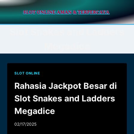
Skip
to
content
Slot Snakes and Ladders
Megadice
SLOT ONLINE
Rahasia Jackpot Besar di
Slot Snakes and Ladders
Megadice
02/17/2025