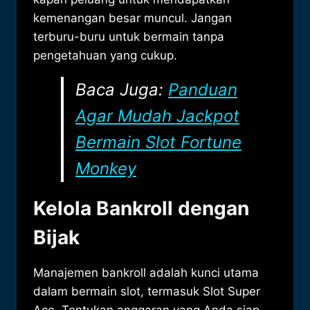
kemenangan besar muncul. Jangan
terburu-buru untuk bermain tanpa
pengetahuan yang cukup.
Baca Juga:
Panduan
Agar Mudah Jackpot
Bermain Slot Fortune
Monkey
Kelola Bankroll dengan
Bijak
Manajemen bankroll adalah kunci utama
dalam bermain slot, termasuk Slot Super