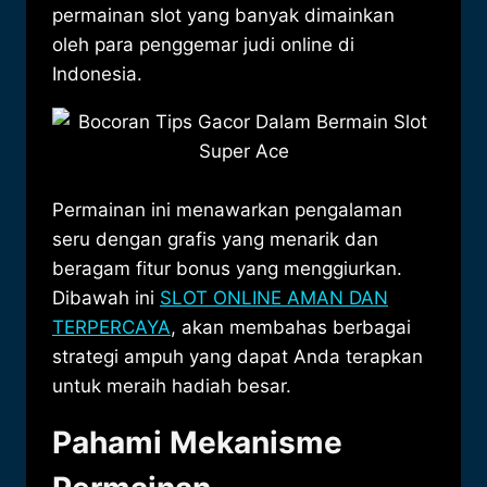
permainan slot yang banyak dimainkan
oleh para penggemar judi online di
Indonesia.
Permainan ini menawarkan pengalaman
seru dengan grafis yang menarik dan
beragam fitur bonus yang menggiurkan.
Dibawah ini
SLOT ONLINE AMAN DAN
TERPERCAYA
, akan membahas berbagai
strategi ampuh yang dapat Anda terapkan
untuk meraih hadiah besar.
Pahami Mekanisme