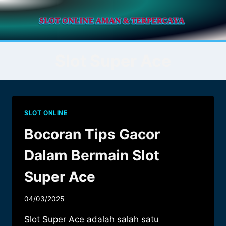
Skip
to
content
Slot Super Ace
SLOT ONLINE
Bocoran Tips Gacor
Dalam Bermain Slot
Super Ace
04/03/2025
Slot Super Ace adalah salah satu