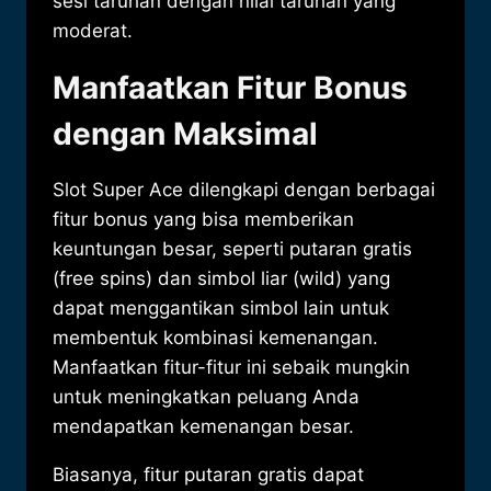
sesi taruhan dengan nilai taruhan yang
moderat.
Manfaatkan Fitur Bonus
dengan Maksimal
Slot Super Ace dilengkapi dengan berbagai
fitur bonus yang bisa memberikan
keuntungan besar, seperti putaran gratis
(free spins) dan simbol liar (wild) yang
dapat menggantikan simbol lain untuk
membentuk kombinasi kemenangan.
Manfaatkan fitur-fitur ini sebaik mungkin
untuk meningkatkan peluang Anda
mendapatkan kemenangan besar.
Biasanya, fitur putaran gratis dapat