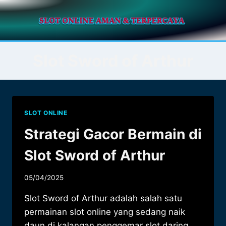
Skip
to
content
Slot Sword of Arthur
SLOT ONLINE
Strategi Gacor Bermain di
Slot Sword of Arthur
05/04/2025
Slot Sword of Arthur adalah salah satu
permainan slot online yang sedang naik
daun di kalangan penggemar slot daring.