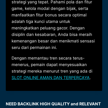
strategi yang tepat. Pahami pola dan fitur
game, kelola modal dengan bijak, serta
manfaatkan fitur bonus secara optimal
adalah tiga kunci utama untuk
meningkatkan peluang gacor. Dengan
disiplin dan kesabaran, Anda bisa meraih
kemenangan besar dan menikmati sensasi
seru dari permainan ini.
Dengan memantau tren secara terus-
menerus, pemain dapat menyesuaikan
strategi mereka menurut tren yang ada di
SLOT ONLINE AMAN DAN TERPERCAYA
.
NEED BACKLINK HIGH QUALITY and RELEVANT