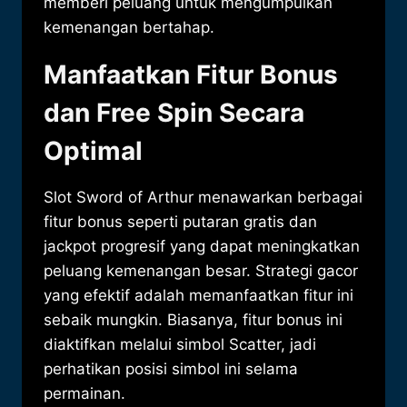
memberi peluang untuk mengumpulkan
kemenangan bertahap.
Manfaatkan Fitur Bonus
dan Free Spin Secara
Optimal
Slot Sword of Arthur menawarkan berbagai
fitur bonus seperti putaran gratis dan
jackpot progresif yang dapat meningkatkan
peluang kemenangan besar. Strategi gacor
yang efektif adalah memanfaatkan fitur ini
sebaik mungkin. Biasanya, fitur bonus ini
diaktifkan melalui simbol Scatter, jadi
perhatikan posisi simbol ini selama
permainan.