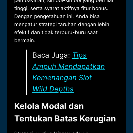
pembayaran, simbol-simbol yang bernilai
tinggi, serta syarat aktifnya fitur bonus.
Dengan pengetahuan ini, Anda bisa
mengatur strategi taruhan dengan lebih
efektif dan tidak terburu-buru saat
bermain.
Baca Juga:
Tips
Ampuh Mendapatkan
Kemenangan Slot
Wild Depths
Kelola Modal dan
Tentukan Batas Kerugian