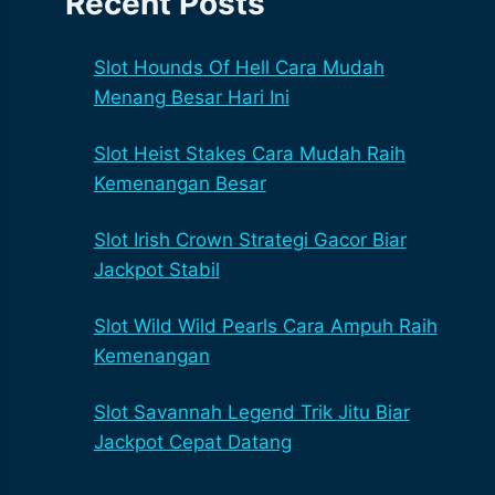
Recent Posts
Slot Hounds Of Hell Cara Mudah
Menang Besar Hari Ini
Slot Heist Stakes Cara Mudah Raih
Kemenangan Besar
Slot Irish Crown Strategi Gacor Biar
Jackpot Stabil
Slot Wild Wild Pearls Cara Ampuh Raih
Kemenangan
Slot Savannah Legend Trik Jitu Biar
Jackpot Cepat Datang