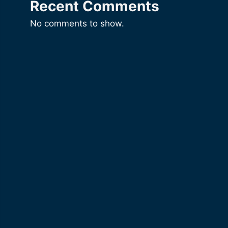
Recent Comments
No comments to show.