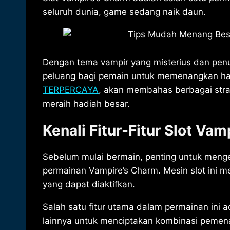
seluruh dunia, game sedang naik daun.
Dengan tema vampir yang misterius dan pen
peluang bagi pemain untuk memenangkan ha
TERPERCAYA
, akan membahas berbagai stra
meraih hadiah besar.
Kenali Fitur-Fitur Slot Va
Sebelum mulai bermain, penting untuk mengen
permainan Vampire’s Charm. Mesin slot ini me
yang dapat diaktifkan.
Salah satu fitur utama dalam permainan ini 
lainnya untuk menciptakan kombinasi pemenan