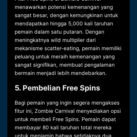
menawarkan potensi kemenangan yang
sangat besar, dengan kemungkinan untuk
mendapatkan hingga 5,000 kali taruhan
pemain dalam satu putaran. Dengan
meningkatnya wild multiplier dari
mekanisme scatter-eating, pemain memiliki
peluang untuk meraih kemenangan yang
sangat signifikan, membuat pengalaman
bermain menjadi lebih mendebarkan.
5. Pembelian Free Spins
Bagi pemain yang ingin segera mengakses
fitur ini, Zombie Carnival menyediakan opsi
untuk membeli Free Spins. Pemain dapat
membayar 80 kali taruhan total mereka
untuk menjamin bahwa setidaknya dua