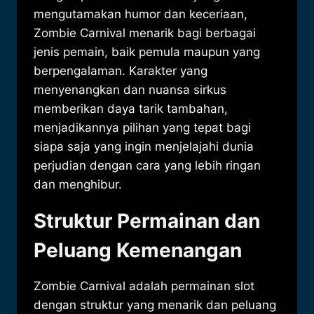
mengutamakan humor dan keceriaan,
Zombie Carnival menarik bagi berbagai
jenis pemain, baik pemula maupun yang
berpengalaman. Karakter yang
menyenangkan dan nuansa sirkus
memberikan daya tarik tambahan,
menjadikannya pilihan yang tepat bagi
siapa saja yang ingin menjelajahi dunia
perjudian dengan cara yang lebih ringan
dan menghibur.
Struktur Permainan dan
Peluang Kemenangan
Zombie Carnival adalah permainan slot
dengan struktur yang menarik dan peluang