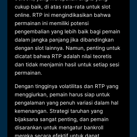
cukup baik, di atas rata-rata untuk slot
online. RTP ini mengindikasikan bahwa
permainan ini memiliki potensi
pengembalian yang lebih baik bagi pemain
dalam jangka panjang jika dibandingkan
dengan slot lainnya. Namun, penting untuk
dicatat bahwa RTP adalah nilai teoretis
dan tidak menjamin hasil untuk setiap sesi
permainan.
Dengan tingginya volatilitas dan RTP yang
menggiurkan, pemain harus siap untuk
pengalaman yang penuh variasi dalam hal
kemenangan. Strategi taruhan yang
bijaksana sangat penting, dan pemain
disarankan untuk mengatur bankroll
mereka secara efektif untuk dapat