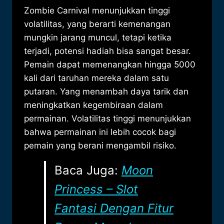
Zombie Carnival menunjukkan tinggi
volatilitas, yang berarti kemenangan
mungkin jarang muncul, tetapi ketika
terjadi, potensi hadiah bisa sangat besar.
Pemain dapat memenangkan hingga 5000
kali dari taruhan mereka dalam satu
putaran. Yang menambah daya tarik dan
meningkatkan kegembiraan dalam
permainan. Volatilitas tinggi menunjukkan
bahwa permainan ini lebih cocok bagi
pemain yang berani mengambil risiko.
Baca Juga:
Moon
Princess – Slot
Fantasi Dengan Fitur