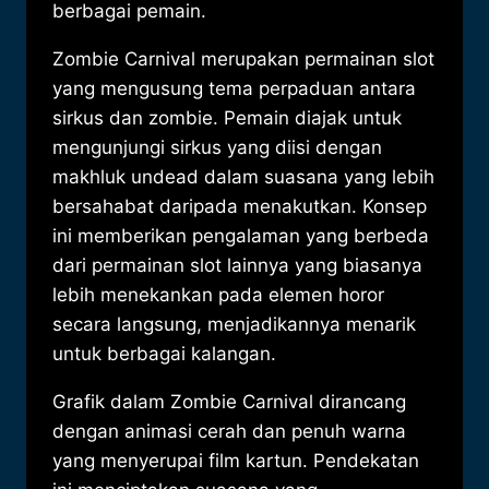
berbagai pemain.
Zombie Carnival merupakan permainan slot
yang mengusung tema perpaduan antara
sirkus dan zombie. Pemain diajak untuk
mengunjungi sirkus yang diisi dengan
makhluk undead dalam suasana yang lebih
bersahabat daripada menakutkan. Konsep
ini memberikan pengalaman yang berbeda
dari permainan slot lainnya yang biasanya
lebih menekankan pada elemen horor
secara langsung, menjadikannya menarik
untuk berbagai kalangan.
Grafik dalam Zombie Carnival dirancang
dengan animasi cerah dan penuh warna
yang menyerupai film kartun. Pendekatan