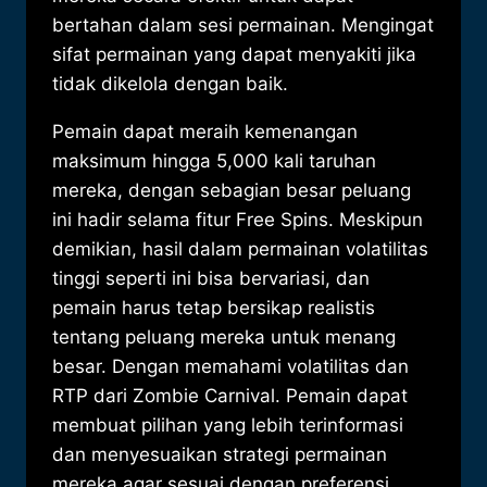
bertahan dalam sesi permainan. Mengingat
sifat permainan yang dapat menyakiti jika
tidak dikelola dengan baik.
Pemain dapat meraih kemenangan
maksimum hingga 5,000 kali taruhan
mereka, dengan sebagian besar peluang
ini hadir selama fitur Free Spins. Meskipun
demikian, hasil dalam permainan volatilitas
tinggi seperti ini bisa bervariasi, dan
pemain harus tetap bersikap realistis
tentang peluang mereka untuk menang
besar. Dengan memahami volatilitas dan
RTP dari Zombie Carnival. Pemain dapat
membuat pilihan yang lebih terinformasi
dan menyesuaikan strategi permainan
mereka agar sesuai dengan preferensi