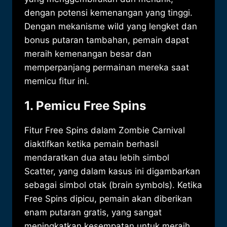
dengan potensi kemenangan yang tinggi.
Dengan mekanisme wild yang lengket dan
bonus putaran tambahan, pemain dapat
meraih kemenangan besar dan
memperpanjang permainan mereka saat
memicu fitur ini.
1. Pemicu Free Spins
Fitur Free Spins dalam Zombie Carnival
diaktifkan ketika pemain berhasil
mendaratkan dua atau lebih simbol
Scatter, yang dalam kasus ini digambarkan
sebagai simbol otak (brain symbols). Ketika
Free Spins dipicu, pemain akan diberikan
enam putaran gratis, yang sangat
meningkatkan kesempatan untuk meraih