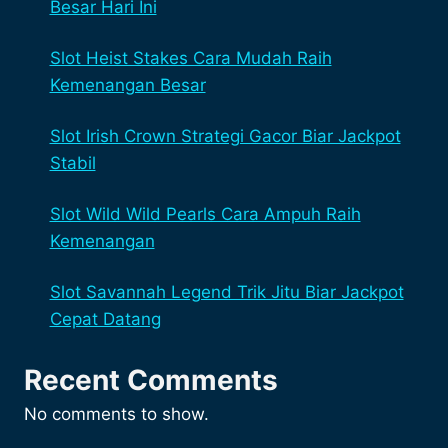
Besar Hari Ini
Slot Heist Stakes Cara Mudah Raih
Kemenangan Besar
Slot Irish Crown Strategi Gacor Biar Jackpot
Stabil
Slot Wild Wild Pearls Cara Ampuh Raih
Kemenangan
Slot Savannah Legend Trik Jitu Biar Jackpot
Cepat Datang
Recent Comments
No comments to show.