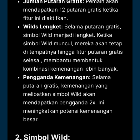
Jumlah Putaran Gratis:
Pemain akan
mendapatkan 12 putaran gratis ketika
fitur ini diaktifkan.
Wilds Lengket:
Selama putaran gratis,
simbol Wild menjadi lengket. Ketika
simbol Wild muncul, mereka akan tetap
di tempatnya hingga fitur putaran gratis
selesai, membantu membentuk
kombinasi kemenangan lebih banyak.
Pengganda Kemenangan:
Selama
putaran gratis, kemenangan yang
melibatkan simbol Wild akan
mendapatkan pengganda 2x. Ini
meningkatkan potensi kemenangan
besar.
2. Simbol Wild: