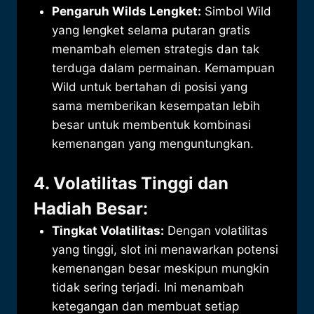
Pengaruh Wilds Lengket:
Simbol Wild
yang lengket selama putaran gratis
menambah elemen strategis dan tak
terduga dalam permainan. Kemampuan
Wild untuk bertahan di posisi yang
sama memberikan kesempatan lebih
besar untuk membentuk kombinasi
kemenangan yang menguntungkan.
4. Volatilitas Tinggi dan
Hadiah Besar:
Tingkat Volatilitas:
Dengan volatilitas
yang tinggi, slot ini menawarkan potensi
kemenangan besar meskipun mungkin
tidak sering terjadi. Ini menambah
ketegangan dan membuat setiap