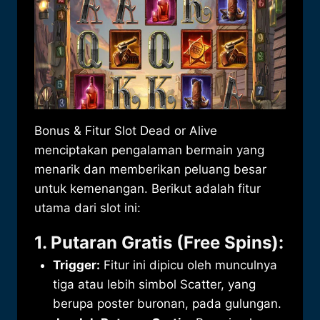
Bonus & Fitur Slot Dead or Alive
menciptakan pengalaman bermain yang
menarik dan memberikan peluang besar
untuk kemenangan. Berikut adalah fitur
utama dari slot ini:
1. Putaran Gratis (Free Spins):
Trigger:
Fitur ini dipicu oleh munculnya
tiga atau lebih simbol Scatter, yang
berupa poster buronan, pada gulungan.