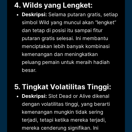
4. Wilds yang Lengket:
Deskripsi:
Selama putaran gratis, setiap
simbol Wild yang muncul akan “lengket”
dan tetap di posisi itu sampai fitur
putaran gratis selesai. Ini membantu
menciptakan lebih banyak kombinasi
kemenangan dan meningkatkan
peluang pemain untuk meraih hadiah
besar.
5. Tingkat Volatilitas Tinggi:
Deskripsi:
Slot Dead or Alive dikenal
dengan volatilitas tinggi, yang berarti
kemenangan mungkin tidak sering
terjadi, tetapi ketika mereka terjadi,
mereka cenderung signifikan. Ini