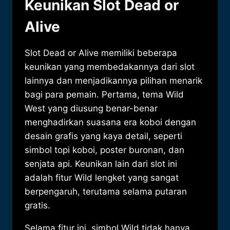
Keunikan Slot Dead or
Alive
Slot Dead or Alive memiliki beberapa
keunikan yang membedakannya dari slot
lainnya dan menjadikannya pilihan menarik
bagi para pemain. Pertama, tema Wild
West yang diusung benar-benar
menghadirkan suasana era koboi dengan
desain grafis yang kaya detail, seperti
simbol topi koboi, poster buronan, dan
senjata api. Keunikan lain dari slot ini
adalah fitur Wild lengket yang sangat
berpengaruh, terutama selama putaran
gratis.
Selama fitur ini, simbol Wild tidak hanya