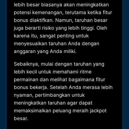
lebih besar biasanya akan meningkatkan
potensi kemenangan, terutama ketika fitur
bonus diaktifkan. Namun, taruhan besar
juga berarti risiko yang lebih tinggi. Oleh
karena itu, sangat penting untuk
menyesuaikan taruhan Anda dengan
anggaran yang Anda miliki.
Sebaiknya, mulai dengan taruhan yang
lebih kecil untuk memahami ritme
permainan dan melihat bagaimana fitur
bonus bekerja. Setelah Anda merasa lebih
nyaman, pertimbangkan untuk
meningkatkan taruhan agar dapat
memaksimalkan peluang meraih jackpot
besar.