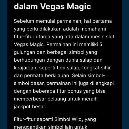
dalam Vegas Magic
Sebelum memulai permainan, hal pertama
yang perlu dilakukan adalah memahami
fitur-fitur utama yang ada dalam mesin slot
Vegas Magic. Permainan ini memiliki 5
gulungan dan berbagai simbol yang
berhubungan dengan dunia sulap dan
keajaiban, seperti topi sulap, tongkat sihir,
dan permata berkilauan. Selain simbol-
simbol dasar, permainan ini juga dilengkapi
dengan beberapa fitur bonus yang bisa
memperbesar peluang untuk meraih
jackpot besar.
Fitur-fitur seperti Simbol Wild, yang
menggantikan simbol lain untuk