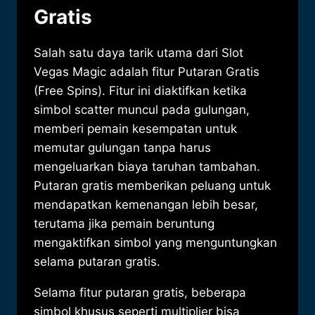
Gratis
Salah satu daya tarik utama dari Slot
Vegas Magic adalah fitur Putaran Gratis
(Free Spins). Fitur ini diaktifkan ketika
simbol scatter muncul pada gulungan,
memberi pemain kesempatan untuk
memutar gulungan tanpa harus
mengeluarkan biaya taruhan tambahan.
Putaran gratis memberikan peluang untuk
mendapatkan kemenangan lebih besar,
terutama jika pemain beruntung
mengaktifkan simbol yang menguntungkan
selama putaran gratis.
Selama fitur putaran gratis, beberapa
simbol khusus seperti multiplier bisa