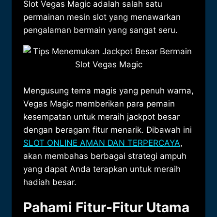
Slot Vegas Magic adalah salah satu
permainan mesin slot yang menawarkan
pengalaman bermain yang sangat seru.
Mengusung tema magis yang penuh warna,
Vegas Magic memberikan para pemain
kesempatan untuk meraih jackpot besar
dengan beragam fitur menarik. Dibawah ini
SLOT ONLINE AMAN DAN TERPERCAYA
,
akan membahas berbagai strategi ampuh
yang dapat Anda terapkan untuk meraih
hadiah besar.
Pahami Fitur-Fitur Utama