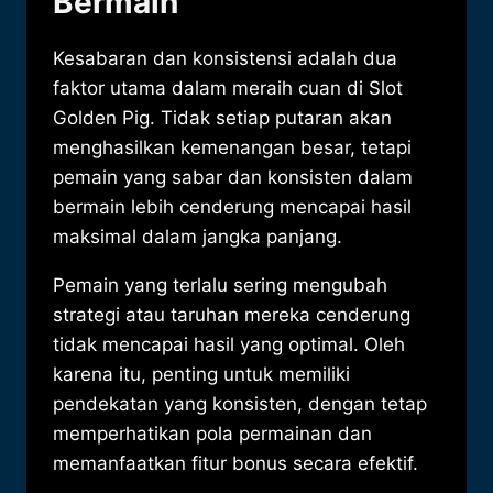
Bermain
Kesabaran dan konsistensi adalah dua
faktor utama dalam meraih cuan di Slot
Golden Pig. Tidak setiap putaran akan
menghasilkan kemenangan besar, tetapi
pemain yang sabar dan konsisten dalam
bermain lebih cenderung mencapai hasil
maksimal dalam jangka panjang.
Pemain yang terlalu sering mengubah
strategi atau taruhan mereka cenderung
tidak mencapai hasil yang optimal. Oleh
karena itu, penting untuk memiliki
pendekatan yang konsisten, dengan tetap
memperhatikan pola permainan dan
memanfaatkan fitur bonus secara efektif.