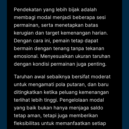
Pendekatan yang lebih bijak adalah
membagi modal menjadi beberapa sesi
permainan, serta menetapkan batas
kerugian dan target kemenangan harian.
Dengan cara ini, pemain tetap dapat
bermain dengan tenang tanpa tekanan
emosional. Menyesuaikan ukuran taruhan
dengan kondisi permainan juga penting.
Taruhan awal sebaiknya bersifat moderat
untuk mengamati pola putaran, dan baru
ditingkatkan ketika peluang kemenangan
terlihat lebih tinggi. Pengelolaan modal
yang baik bukan hanya menjaga saldo
tetap aman, tetapi juga memberikan
fleksibilitas untuk memanfaatkan setiap