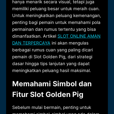
hanya menarik secara visual, tetapi juga
memiliki peluang besar untuk meraih cuan.
Untuk meningkatkan peluang kemenangan,
penting bagi pemain untuk memahami pola
permainan dan rumus tertentu yang bisa
dimanfaatkan. Artikel
SLOT ONLINE AMAN
DAN TERPERCAYA
ini akan mengulas
berbagai rumus cuan yang paling dicari
pemain di Slot Golden Pig, dari strategi
dasar hingga tips lanjutan yang dapat
meningkatkan peluang hasil maksimal.
Memahami Simbol dan
Fitur Slot Golden Pig
Sebelum mulai bermain, penting untuk