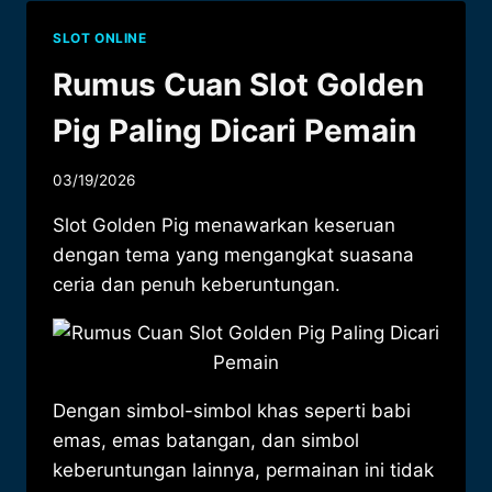
SLOT ONLINE
Rumus Cuan Slot Golden
Pig Paling Dicari Pemain
03/19/2026
Slot Golden Pig menawarkan keseruan
dengan tema yang mengangkat suasana
ceria dan penuh keberuntungan.
Dengan simbol-simbol khas seperti babi
emas, emas batangan, dan simbol
keberuntungan lainnya, permainan ini tidak