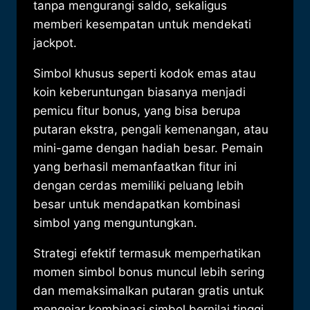
tanpa mengurangi saldo, sekaligus
memberi kesempatan untuk mendekati
jackpot.
Simbol khusus seperti kodok emas atau
koin keberuntungan biasanya menjadi
pemicu fitur bonus, yang bisa berupa
putaran ekstra, pengali kemenangan, atau
mini-game dengan hadiah besar. Pemain
yang berhasil memanfaatkan fitur ini
dengan cerdas memiliki peluang lebih
besar untuk mendapatkan kombinasi
simbol yang menguntungkan.
Strategi efektif termasuk memperhatikan
momen simbol bonus muncul lebih sering
dan memaksimalkan putaran gratis untuk
mengejar kombinasi simbol bernilai tinggi.