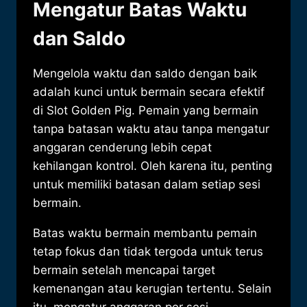
Mengatur Batas Waktu
dan Saldo
Mengelola waktu dan saldo dengan baik
adalah kunci untuk bermain secara efektif
di Slot Golden Pig. Pemain yang bermain
tanpa batasan waktu atau tanpa mengatur
anggaran cenderung lebih cepat
kehilangan kontrol. Oleh karena itu, penting
untuk memiliki batasan dalam setiap sesi
bermain.
Batas waktu bermain membantu pemain
tetap fokus dan tidak tergoda untuk terus
bermain setelah mencapai target
kemenangan atau kerugian tertentu. Selain
itu, mengatur anggaran per sesi