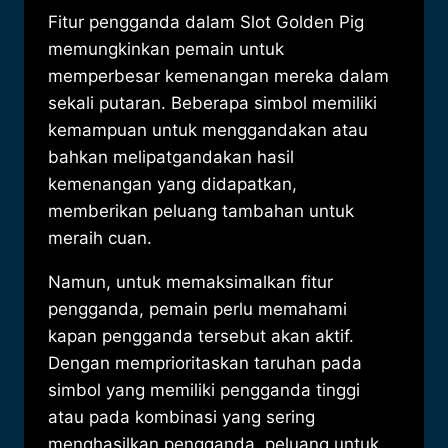
Fitur pengganda dalam Slot Golden Pig
memungkinkan pemain untuk
memperbesar kemenangan mereka dalam
sekali putaran. Beberapa simbol memiliki
kemampuan untuk menggandakan atau
bahkan melipatgandakan hasil
kemenangan yang didapatkan,
memberikan peluang tambahan untuk
meraih cuan.
Namun, untuk memaksimalkan fitur
pengganda, pemain perlu memahami
kapan pengganda tersebut akan aktif.
Dengan memprioritaskan taruhan pada
simbol yang memiliki pengganda tinggi
atau pada kombinasi yang sering
menghasilkan pengganda, peluang untuk