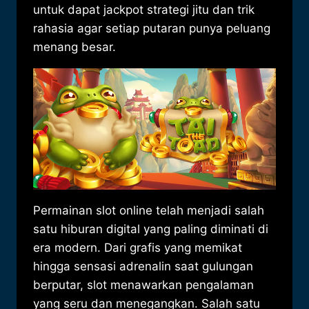
untuk dapat jackpot strategi jitu dan trik
rahasia agar setiap putaran punya peluang
menang besar.
Permainan slot online telah menjadi salah
satu hiburan digital yang paling diminati di
era modern. Dari grafis yang memikat
hingga sensasi adrenalin saat gulungan
berputar, slot menawarkan pengalaman
yang seru dan menegangkan. Salah satu