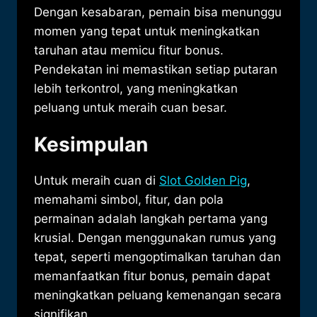
Dengan kesabaran, pemain bisa menunggu
momen yang tepat untuk meningkatkan
taruhan atau memicu fitur bonus.
Pendekatan ini memastikan setiap putaran
lebih terkontrol, yang meningkatkan
peluang untuk meraih cuan besar.
Kesimpulan
Untuk meraih cuan di
Slot Golden Pig
,
memahami simbol, fitur, dan pola
permainan adalah langkah pertama yang
krusial. Dengan menggunakan rumus yang
tepat, seperti mengoptimalkan taruhan dan
memanfaatkan fitur bonus, pemain dapat
meningkatkan peluang kemenangan secara
signifikan.