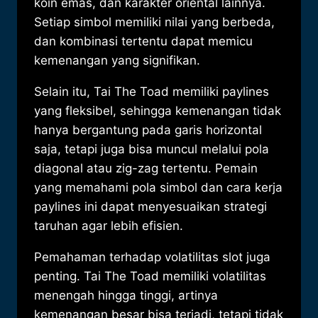
koin emas, dan karakter oriental lainnya.
Setiap simbol memiliki nilai yang berbeda,
dan kombinasi tertentu dapat memicu
kemenangan yang signifikan.
Selain itu, Tai The Toad memiliki paylines
yang fleksibel, sehingga kemenangan tidak
hanya bergantung pada garis horizontal
saja, tetapi juga bisa muncul melalui pola
diagonal atau zig-zag tertentu. Pemain
yang memahami pola simbol dan cara kerja
paylines ini dapat menyesuaikan strategi
taruhan agar lebih efisien.
Pemahaman terhadap volatilitas slot juga
penting. Tai The Toad memiliki volatilitas
menengah hingga tinggi, artinya
kemenangan besar bisa terjadi, tetapi tidak