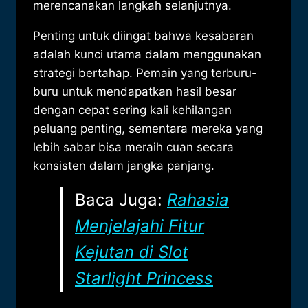
merencanakan langkah selanjutnya.
Penting untuk diingat bahwa kesabaran
adalah kunci utama dalam menggunakan
strategi bertahap. Pemain yang terburu-
buru untuk mendapatkan hasil besar
dengan cepat sering kali kehilangan
peluang penting, sementara mereka yang
lebih sabar bisa meraih cuan secara
konsisten dalam jangka panjang.
Baca Juga:
Rahasia
Menjelajahi Fitur
Kejutan di Slot
Starlight Princess