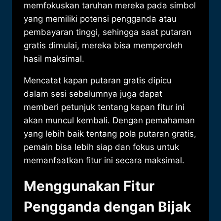
memfokuskan taruhan mereka pada simbol
yang memiliki potensi pengganda atau
pembayaran tinggi, sehingga saat putaran
gratis dimulai, mereka bisa memperoleh
hasil maksimal.
Mencatat kapan putaran gratis dipicu
dalam sesi sebelumnya juga dapat
memberi petunjuk tentang kapan fitur ini
akan muncul kembali. Dengan pemahaman
yang lebih baik tentang pola putaran gratis,
pemain bisa lebih siap dan fokus untuk
memanfaatkan fitur ini secara maksimal.
Menggunakan Fitur
Pengganda dengan Bijak