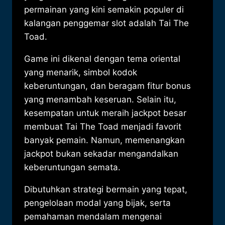
permainan yang kini semakin populer di
kalangan penggemar slot adalah Tai The
Toad.
Game ini dikenal dengan tema oriental
yang menarik, simbol kodok
keberuntungan, dan beragam fitur bonus
yang menambah keseruan. Selain itu,
kesempatan untuk meraih jackpot besar
membuat Tai The Toad menjadi favorit
banyak pemain. Namun, memenangkan
jackpot bukan sekadar mengandalkan
keberuntungan semata.
Dibutuhkan strategi bermain yang tepat,
pengelolaan modal yang bijak, serta
pemahaman mendalam mengenai