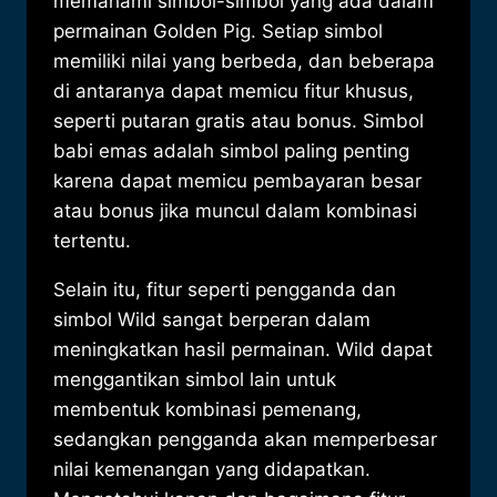
memahami simbol-simbol yang ada dalam
permainan Golden Pig. Setiap simbol
memiliki nilai yang berbeda, dan beberapa
di antaranya dapat memicu fitur khusus,
seperti putaran gratis atau bonus. Simbol
babi emas adalah simbol paling penting
karena dapat memicu pembayaran besar
atau bonus jika muncul dalam kombinasi
tertentu.
Selain itu, fitur seperti pengganda dan
simbol Wild sangat berperan dalam
meningkatkan hasil permainan. Wild dapat
menggantikan simbol lain untuk
membentuk kombinasi pemenang,
sedangkan pengganda akan memperbesar
nilai kemenangan yang didapatkan.