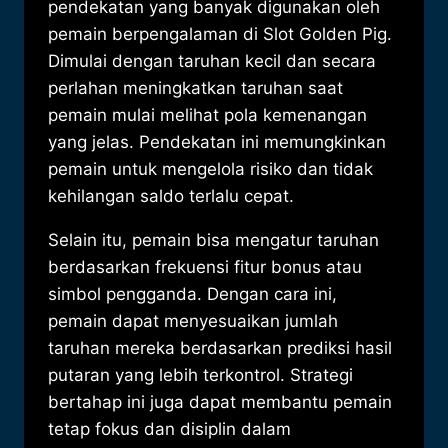
pendekatan yang banyak digunakan oleh
pemain berpengalaman di Slot Golden Pig.
Dimulai dengan taruhan kecil dan secara
perlahan meningkatkan taruhan saat
pemain mulai melihat pola kemenangan
yang jelas. Pendekatan ini memungkinkan
pemain untuk mengelola risiko dan tidak
kehilangan saldo terlalu cepat.
Selain itu, pemain bisa mengatur taruhan
berdasarkan frekuensi fitur bonus atau
simbol pengganda. Dengan cara ini,
pemain dapat menyesuaikan jumlah
taruhan mereka berdasarkan prediksi hasil
putaran yang lebih terkontrol. Strategi
bertahap ini juga dapat membantu pemain
tetap fokus dan disiplin dalam