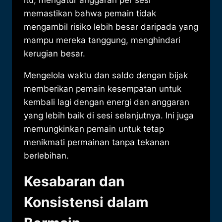
memastikan bahwa pemain tidak
mengambil risiko lebih besar daripada yang
mampu mereka tanggung, menghindari
kerugian besar.
Mengelola waktu dan saldo dengan bijak
memberikan pemain kesempatan untuk
kembali lagi dengan energi dan anggaran
yang lebih baik di sesi selanjutnya. Ini juga
memungkinkan pemain untuk tetap
menikmati permainan tanpa tekanan
berlebihan.
Kesabaran dan
Konsistensi dalam